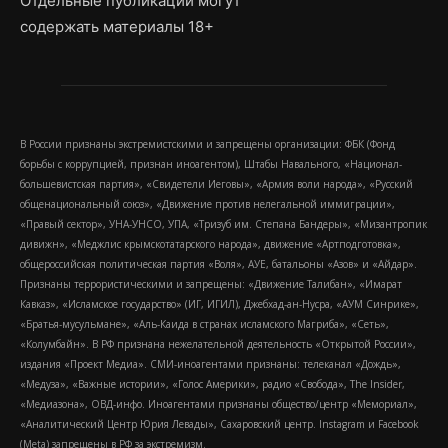
Отдельные публикации могут
содержать материалы 18+
В России признаны экстремистскими и запрещены организации: ФБК (Фонд
борьбы с коррупцией, признан иноагентом), Штабы Навального, «Национал-
большевистская партия», «Свидетели Иеговы», «Армия воли народа», «Русский
общенациональный союз», «Движение против нелегальной иммиграции»,
«Правый сектор», УНА-УНСО, УПА, «Тризуб им. Степана Бандеры», «Мизантропик
дивижн», «Меджлис крымскотатарского народа», движение «Артподготовка»,
общероссийская политическая партия «Воля», АУЕ, батальоны «Азов» и «Айдар».
Признаны террористическими и запрещены: «Движение Талибан», «Имарат
Кавказ», «Исламское государство» (ИГ, ИГИЛ), Джебхад-ан-Нусра, «АУМ Синрике»,
«Братья-мусульмане», «Аль-Каида в странах исламского Магриба», «Сеть»,
«Колумбайн». В РФ признана нежелательной деятельность «Открытой России»,
издания «Проект Медиа». СМИ-иноагентами признаны: телеканал «Дождь»,
«Медуза», «Важные истории», «Голос Америки», радио «Свобода», The Insider,
«Медиазона», ОВД-инфо. Иноагентами признаны общество/центр «Мемориал»,
«Аналитический Центр Юрия Левады», Сахаровский центр. Instagram и Facebook
(Metа) запрещены в РФ за экстремизм.