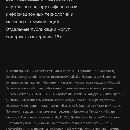
службы по надзору в сфере связи,
информационных технологий и
массовых коммуникаций
Отдельные публикации могут
содержать материалы 18+
В России признаны экстремистскими и запрещены организации: ФБК (Фонд
борьбы с коррупцией, признан иноагентом), Штабы Навального, «Национал-
большевистская партия», «Свидетели Иеговы», «Армия воли народа», «Русский
общенациональный союз», «Движение против нелегальной иммиграции»,
«Правый сектор», УНА-УНСО, УПА, «Тризуб им. Степана Бандеры», «Мизантропик
дивижн», «Меджлис крымскотатарского народа», движение «Артподготовка»,
общероссийская политическая партия «Воля», АУЕ, батальоны «Азов» и «Айдар».
Признаны террористическими и запрещены: «Движение Талибан», «Имарат
Кавказ», «Исламское государство» (ИГ, ИГИЛ), Джебхад-ан-Нусра, «АУМ Синрике»,
«Братья-мусульмане», «Аль-Каида в странах исламского Магриба», «Сеть»,
«Колумбайн». В РФ признана нежелательной деятельность «Открытой России»,