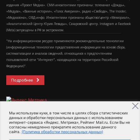
издания «Проект Медиа». СМИ-иноагентами признаны: телеканал «Дождь»,
«Медуза», «Важные истории», «Голос Америки», радио «Свобода», The Insider,
«Медиазона», ОВД-инфо. Иноагентами признаны общество/центр «Мемориал»,
«Аналитический Центр Юрия Левады», Сахаровский центр. Instagram и Facebook
(Metа) запрещены в РФ за экстремизм.
"На информационном ресурсе применяются рекомендательные технологии
(информационные технологии предоставления информации на основе сбора,
систематизации и анализа сведений, относящихся к предпочтениям
пользователей сети "Интернет", находящихся на территории Российской
Федерации)".
Подробнее
Мы используем куки, в том числе в целях сбора статистических
данных и обработки персональных данных с использованием
интернет-сервиса «Яндекс. Метрика», Рейтинг Mail.ru. Если Вы не
2015-2026- Информационное агентство МедиаПоток
согласны немедленно прекратите использование данного
сайта.
(Политика обработки персональных данных)
Для справки
Об издании
Пользовательское соглашение