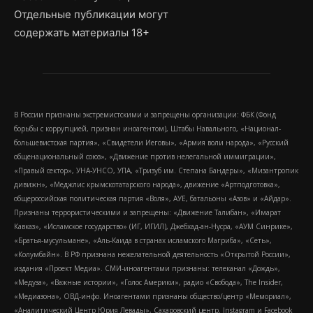
Отдельные публикации могут
содержать материалы 18+
В России признаны экстремистскими и запрещены организации: ФБК (Фонд
борьбы с коррупцией, признан иноагентом), Штабы Навального, «Национал-
большевистская партия», «Свидетели Иеговы», «Армия воли народа», «Русский
общенациональный союз», «Движение против нелегальной иммиграции»,
«Правый сектор», УНА-УНСО, УПА, «Тризуб им. Степана Бандеры», «Мизантропик
дивижн», «Меджлис крымскотатарского народа», движение «Артподготовка»,
общероссийская политическая партия «Воля», АУЕ, батальоны «Азов» и «Айдар».
Признаны террористическими и запрещены: «Движение Талибан», «Имарат
Кавказ», «Исламское государство» (ИГ, ИГИЛ), Джебхад-ан-Нусра, «АУМ Синрике»,
«Братья-мусульмане», «Аль-Каида в странах исламского Магриба», «Сеть»,
«Колумбайн». В РФ признана нежелательной деятельность «Открытой России»,
издания «Проект Медиа». СМИ-иноагентами признаны: телеканал «Дождь»,
«Медуза», «Важные истории», «Голос Америки», радио «Свобода», The Insider,
«Медиазона», ОВД-инфо. Иноагентами признаны общество/центр «Мемориал»,
«Аналитический Центр Юрия Левады», Сахаровский центр. Instagram и Facebook