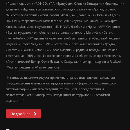
«Правый сектор», УНА-УНСО, УПА, «Тризуб им. Степана Бандеры», «Мизантропик
дивижн», «Меджлис крымскотатарского народа», движение «Артподготовка»,
общероссийская политическая партия «Воля», АУЕ, батальоны «Азов» и «Айдар».
Признаны террористическими и запрещены: «Движение Талибан», «Имарат
Кавказ», «Исламское государство» (ИГ, ИГИЛ), Джебхад-ан-Нусра, «АУМ Синрике»,
«Братья-мусульмане», «Аль-Каида в странах исламского Магриба», «Сеть»,
«Колумбайн». В РФ признана нежелательной деятельность «Открытой России»,
издания «Проект Медиа». СМИ-иноагентами признаны: телеканал «Дождь»,
«Медуза», «Важные истории», «Голос Америки», радио «Свобода», The Insider,
«Медиазона», ОВД-инфо. Иноагентами признаны общество/центр «Мемориал»,
«Аналитический Центр Юрия Левады», Сахаровский центр. Instagram и Facebook
(Metа) запрещены в РФ за экстремизм.
"На информационном ресурсе применяются рекомендательные технологии
(информационные технологии предоставления информации на основе сбора,
систематизации и анализа сведений, относящихся к предпочтениям
пользователей сети "Интернет", находящихся на территории Российской
Федерации)".
Подробнее