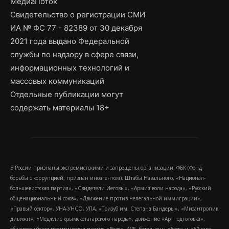
МедиаПоток
Свидетельство о регистрации СМИ
ИА № ФС 77 - 82389 от 30 декабря
2021 года выдано Федеральной
службы по надзору в сфере связи,
информационных технологий и
массовых коммуникаций
Отдельные публикации могут
содержать материалы 18+
В России признаны экстремистскими и запрещены организации: ФБК (Фонд
борьбы с коррупцией, признан иноагентом), Штабы Навального, «Национал-
большевистская партия», «Свидетели Иеговы», «Армия воли народа», «Русский
общенациональный союз», «Движение против нелегальной иммиграции»,
«Правый сектор», УНА-УНСО, УПА, «Тризуб им. Степана Бандеры», «Мизантропик
дивижн», «Меджлис крымскотатарского народа», движение «Артподготовка»,