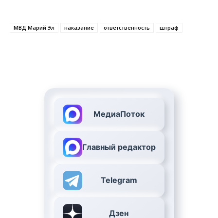
МВД Марий Эл
наказание
ответственность
штраф
МедиаПоток
Главный редактор
Telegram
Дзен