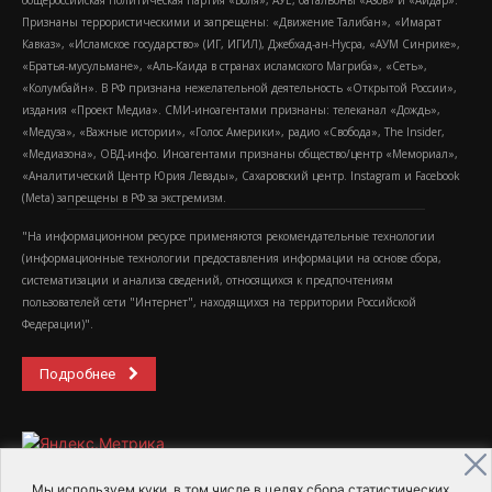
общероссийская политическая партия «Воля», АУЕ, батальоны «Азов» и «Айдар».
Признаны террористическими и запрещены: «Движение Талибан», «Имарат
Кавказ», «Исламское государство» (ИГ, ИГИЛ), Джебхад-ан-Нусра, «АУМ Синрике»,
«Братья-мусульмане», «Аль-Каида в странах исламского Магриба», «Сеть»,
«Колумбайн». В РФ признана нежелательной деятельность «Открытой России»,
издания «Проект Медиа». СМИ-иноагентами признаны: телеканал «Дождь»,
«Медуза», «Важные истории», «Голос Америки», радио «Свобода», The Insider,
«Медиазона», ОВД-инфо. Иноагентами признаны общество/центр «Мемориал»,
«Аналитический Центр Юрия Левады», Сахаровский центр. Instagram и Facebook
(Metа) запрещены в РФ за экстремизм.
"На информационном ресурсе применяются рекомендательные технологии
(информационные технологии предоставления информации на основе сбора,
систематизации и анализа сведений, относящихся к предпочтениям
пользователей сети "Интернет", находящихся на территории Российской
Федерации)".
Подробнее
Мы используем куки, в том числе в целях сбора статистических