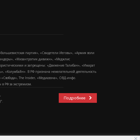
-большевистская партия», «Свидетели Иеговы», «Армия воли
 Бандеры», «Мизантропик дивижн», «Меджлис
еррористическими и запрещены: «Движение Талибан», «Имарат
еть», «Колумбайн». В РФ признана нежелательной деятельность
Свобода», The Insider, «Медиазона», ОВД-инфо.
в РФ за экстремизм.
,
Подробнее
".