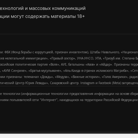
ехнологий и массовых коммуникаций
ции могут содержать материалы 18+
и: ФБК (Фонд борьбы с коррупцией, признан иноагентом), Штабы Навального, «Национал
тив нелегальной иммиграции», «Правый сектор», УНА-УНСО, УПА, «Тризуб им. Степана
российская политическая партия «Воля», АУЕ, батальоны «Азов» и «Айдар». Признаны т
сра, «АУМ Синрике», «Братья-мусульмане», «Аль-Каида в странах исламского Магриба», «С
и признаны: телеканал «Дождь», «Медуза», «Важные истории», «Голос Америки», радио «
еский Центр Юрия Левады», Сахаровский центр. Instagram и Facebook (Metа) запрещены 
 технологии (информационные технологии предоставления информации на основе сбора
ениям пользователей сети "Интернет", находящихся на территории Российской Федерации)