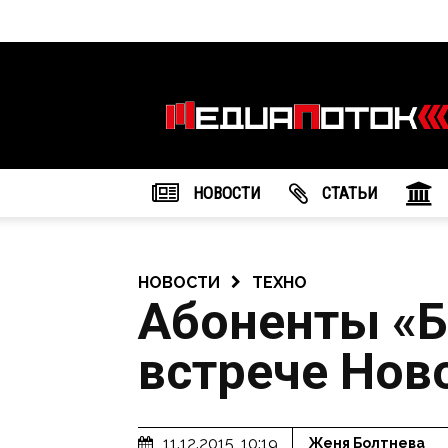
Информационное
агентство
"МедиаПоток"
НОВОСТИ
CТАТЬИ
НОВОСТИ
ТЕХНО
Абоненты «Б
встрече Ново
11.12.2015, 10:19
Женя Болтнева