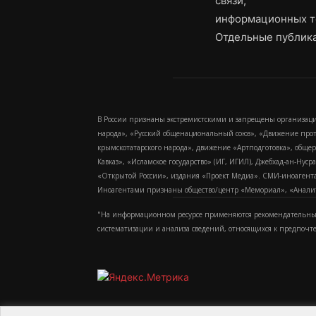
связи,
информационных т
Отдельные публика
В России признаны экстремистскими и запрещены организаци
народа», «Русский общенациональный союз», «Движение про
крымскотатарского народа», движение «Артподготовка», обще
Кавказ», «Исламское государство» (ИГ, ИГИЛ), Джебхад-ан-Ну
«Открытой России», издания «Проект Медиа». СМИ-иноагентам
Иноагентами признаны общество/центр «Мемориал», «Аналитич
"На информационном ресурсе применяются рекомендательные
систематизации и анализа сведений, относящихся к предпочт