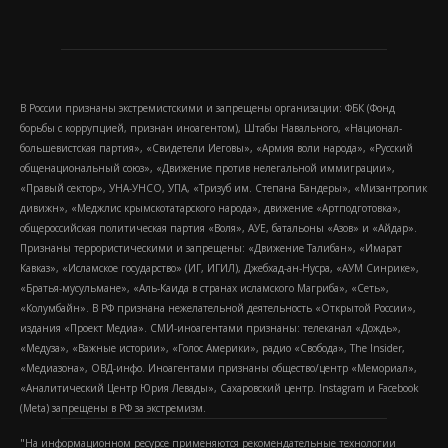
В России признаны экстремистскими и запрещены организации: ФБК (Фонд
борьбы с коррупцией, признан иноагентом), Штабы Навального, «Национал-
большевистская партия», «Свидетели Иеговы», «Армия воли народа», «Русский
общенациональный союз», «Движение против нелегальной иммиграции»,
«Правый сектор», УНА-УНСО, УПА, «Тризуб им. Степана Бандеры», «Мизантропик
дивижн», «Меджлис крымскотатарского народа», движение «Артподготовка»,
общероссийская политическая партия «Воля», АУЕ, батальоны «Азов» и «Айдар».
Признаны террористическими и запрещены: «Движение Талибан», «Имарат
Кавказ», «Исламское государство» (ИГ, ИГИЛ), Джебхад-ан-Нусра, «АУМ Синрике»,
«Братья-мусульмане», «Аль-Каида в странах исламского Магриба», «Сеть»,
«Колумбайн». В РФ признана нежелательной деятельность «Открытой России»,
издания «Проект Медиа». СМИ-иноагентами признаны: телеканал «Дождь»,
«Медуза», «Важные истории», «Голос Америки», радио «Свобода», The Insider,
«Медиазона», ОВД-инфо. Иноагентами признаны общество/центр «Мемориал»,
«Аналитический Центр Юрия Левады», Сахаровский центр. Instagram и Facebook
(Metа) запрещены в РФ за экстремизм.
"На информационном ресурсе применяются рекомендательные технологии