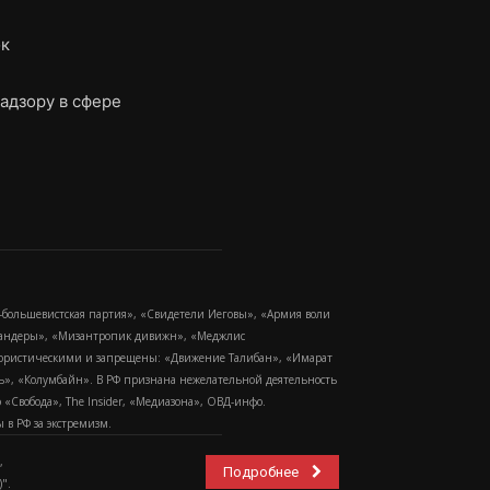
ок
адзору в сфере
-большевистская партия», «Свидетели Иеговы», «Армия воли
 Бандеры», «Мизантропик дивижн», «Меджлис
еррористическими и запрещены: «Движение Талибан», «Имарат
еть», «Колумбайн». В РФ признана нежелательной деятельность
Свобода», The Insider, «Медиазона», ОВД-инфо.
в РФ за экстремизм.
,
Подробнее
".