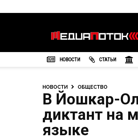
Информационное
агентство
"МедиаПоток"
НОВОСТИ
CТАТЬИ
НОВОСТИ
ОБЩЕСТВО
В Йошкар-О
диктант на 
языке