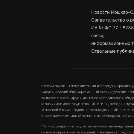
Новости Йошкар-Ол
Свидетельство о 
ИА № ФС 77 - 8238
связи,
информационных т
Отдельные публика
В России признаны экстремистскими и запрещены организаци
народа», «Русский общенациональный союз», «Движение про
крымскотатарского народа», движение «Артподготовка», обще
Кавказ», «Исламское государство» (ИГ, ИГИЛ), Джебхад-ан-Ну
«Открытой России», издания «Проект Медиа». СМИ-иноагентам
Иноагентами признаны общество/центр «Мемориал», «Аналитич
"На информационном ресурсе применяются рекомендательные
систематизации и анализа сведений, относящихся к предпочт