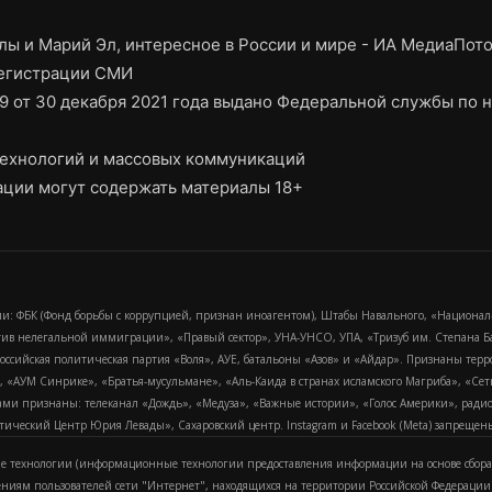
ы и Марий Эл, интересное в России и мире - ИА МедиаПот
регистрации СМИ
9 от 30 декабря 2021 года выдано Федеральной службы по н
ехнологий и массовых коммуникаций
ции могут содержать материалы 18+
и: ФБК (Фонд борьбы с коррупцией, признан иноагентом), Штабы Навального, «Национал
тив нелегальной иммиграции», «Правый сектор», УНА-УНСО, УПА, «Тризуб им. Степана
российская политическая партия «Воля», АУЕ, батальоны «Азов» и «Айдар». Признаны т
сра, «АУМ Синрике», «Братья-мусульмане», «Аль-Каида в странах исламского Магриба», «С
и признаны: телеканал «Дождь», «Медуза», «Важные истории», «Голос Америки», радио «
еский Центр Юрия Левады», Сахаровский центр. Instagram и Facebook (Metа) запрещены 
 технологии (информационные технологии предоставления информации на основе сбора
ениям пользователей сети "Интернет", находящихся на территории Российской Федерации)