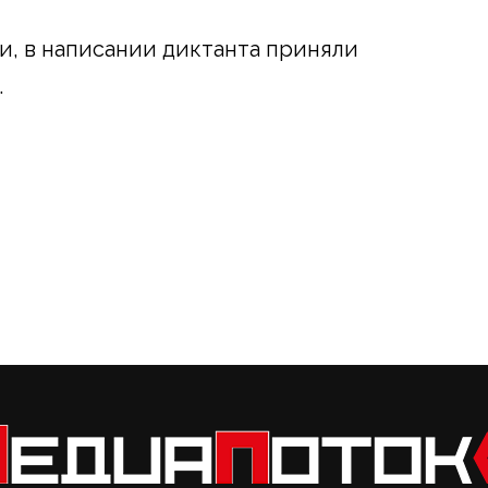
, в написании диктанта приняли
.