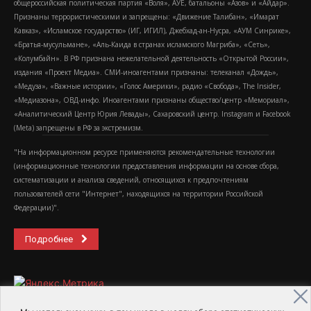
общероссийская политическая партия «Воля», АУЕ, батальоны «Азов» и «Айдар».
Признаны террористическими и запрещены: «Движение Талибан», «Имарат
Кавказ», «Исламское государство» (ИГ, ИГИЛ), Джебхад-ан-Нусра, «АУМ Синрике»,
«Братья-мусульмане», «Аль-Каида в странах исламского Магриба», «Сеть»,
«Колумбайн». В РФ признана нежелательной деятельность «Открытой России»,
издания «Проект Медиа». СМИ-иноагентами признаны: телеканал «Дождь»,
«Медуза», «Важные истории», «Голос Америки», радио «Свобода», The Insider,
«Медиазона», ОВД-инфо. Иноагентами признаны общество/центр «Мемориал»,
«Аналитический Центр Юрия Левады», Сахаровский центр. Instagram и Facebook
(Metа) запрещены в РФ за экстремизм.
"На информационном ресурсе применяются рекомендательные технологии
(информационные технологии предоставления информации на основе сбора,
систематизации и анализа сведений, относящихся к предпочтениям
пользователей сети "Интернет", находящихся на территории Российской
Федерации)".
Подробнее