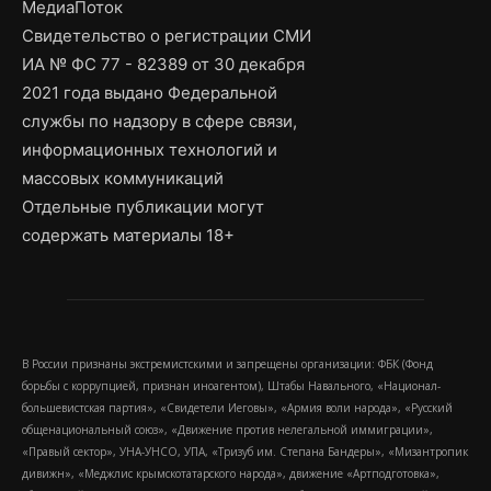
МедиаПоток
Свидетельство о регистрации СМИ
ИА № ФС 77 - 82389 от 30 декабря
2021 года выдано Федеральной
службы по надзору в сфере связи,
информационных технологий и
массовых коммуникаций
Отдельные публикации могут
содержать материалы 18+
В России признаны экстремистскими и запрещены организации: ФБК (Фонд
борьбы с коррупцией, признан иноагентом), Штабы Навального, «Национал-
большевистская партия», «Свидетели Иеговы», «Армия воли народа», «Русский
общенациональный союз», «Движение против нелегальной иммиграции»,
«Правый сектор», УНА-УНСО, УПА, «Тризуб им. Степана Бандеры», «Мизантропик
дивижн», «Меджлис крымскотатарского народа», движение «Артподготовка»,