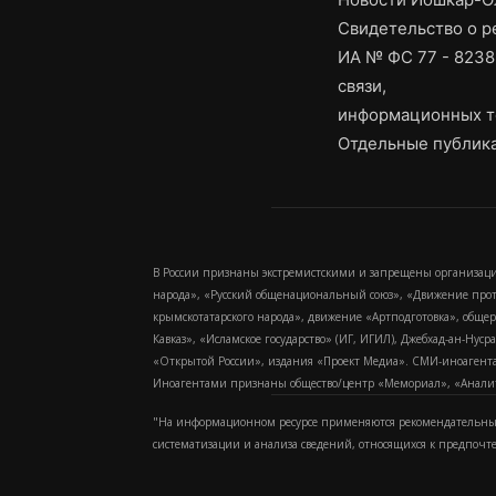
Свидетельство о 
ИА № ФС 77 - 8238
связи,
информационных т
Отдельные публика
В России признаны экстремистскими и запрещены организаци
народа», «Русский общенациональный союз», «Движение про
крымскотатарского народа», движение «Артподготовка», обще
Кавказ», «Исламское государство» (ИГ, ИГИЛ), Джебхад-ан-Ну
«Открытой России», издания «Проект Медиа». СМИ-иноагентам
Иноагентами признаны общество/центр «Мемориал», «Аналитич
"На информационном ресурсе применяются рекомендательные
систематизации и анализа сведений, относящихся к предпочт