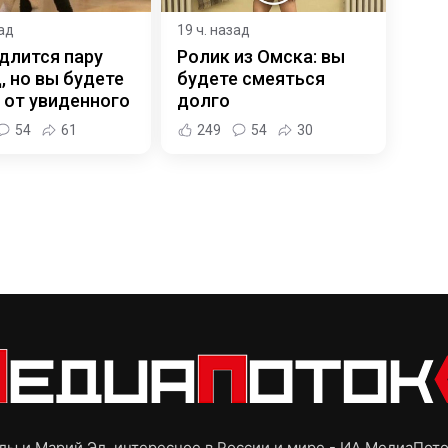
зад
19 ч. назад
длится пару
Ролик из Омска: вы
, но вы будете
будете смеяться
 от увиденного
долго
54
61
249
54
30
ы и Марий Эл, интересное в России и мире - ИА МедиаПот