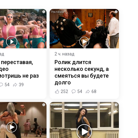
i
i
зад
2 ч. назад
 переставая,
Ролик длится
део
несколько секунд, а
отришь не раз
смеяться вы будете
долго
54
39
252
54
68
i
i