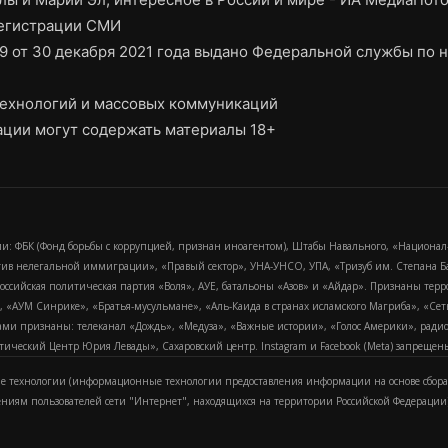
регистрации СМИ
9 от 30 декабря 2021 года выдано Федеральной службы по н
ехнологий и массовых коммуникаций
ции могут содержать материалы 18+
и: ФБК (Фонд борьбы с коррупцией, признан иноагентом), Штабы Навального, «Национал
тив нелегальной иммиграции», «Правый сектор», УНА-УНСО, УПА, «Тризуб им. Степана
российская политическая партия «Воля», АУЕ, батальоны «Азов» и «Айдар». Признаны т
сра, «АУМ Синрике», «Братья-мусульмане», «Аль-Каида в странах исламского Магриба», «С
и признаны: телеканал «Дождь», «Медуза», «Важные истории», «Голос Америки», радио «
еский Центр Юрия Левады», Сахаровский центр. Instagram и Facebook (Metа) запрещены 
 технологии (информационные технологии предоставления информации на основе сбора
ениям пользователей сети "Интернет", находящихся на территории Российской Федерации)