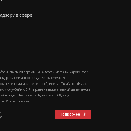
адзору в сфере
-большевистская партия», «Свидетели Иеговы», «Армия воли
 Бандеры», «Мизантропик дивижн», «Меджлис
еррористическими и запрещены: «Движение Талибан», «Имарат
еть», «Колумбайн». В РФ признана нежелательной деятельность
Свобода», The Insider, «Медиазона», ОВД-инфо.
в РФ за экстремизм.
,
Подробнее
".