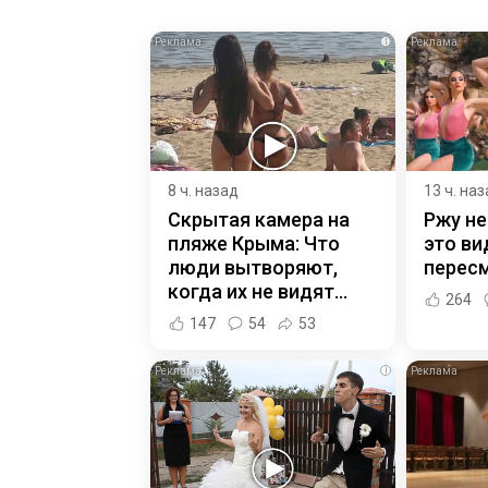
i
8 ч. назад
13 ч. на
Скрытая камера на
Ржу не
пляже Крыма: Что
это ви
люди вытворяют,
пересм
когда их не видят...
264
147
54
53
i