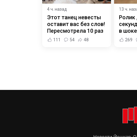
4 ч. назад
13 ч. на
Этот танец невесты
Ролик 
оставит вас без слов!
секунд
Пересмотрела 10 раз
в шоке
111
54
48
269
Новости Йошкар-Ол