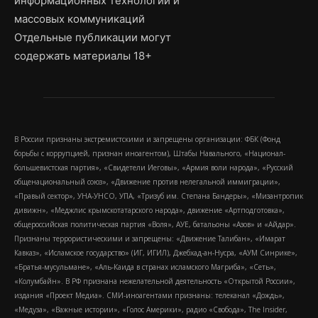
информационных технологий и
массовых коммуникаций
Отдельные публикации могут
содержать материалы 18+
В России признаны экстремистскими и запрещены организации: ФБК (Фонд
борьбы с коррупцией, признан иноагентом), Штабы Навального, «Национал-
большевистская партия», «Свидетели Иеговы», «Армия воли народа», «Русский
общенациональный союз», «Движение против нелегальной иммиграции»,
«Правый сектор», УНА-УНСО, УПА, «Тризуб им. Степана Бандеры», «Мизантропик
дивижн», «Меджлис крымскотатарского народа», движение «Артподготовка»,
общероссийская политическая партия «Воля», АУЕ, батальоны «Азов» и «Айдар».
Признаны террористическими и запрещены: «Движение Талибан», «Имарат
Кавказ», «Исламское государство» (ИГ, ИГИЛ), Джебхад-ан-Нусра, «АУМ Синрике»,
«Братья-мусульмане», «Аль-Каида в странах исламского Магриба», «Сеть»,
«Колумбайн». В РФ признана нежелательной деятельность «Открытой России»,
издания «Проект Медиа». СМИ-иноагентами признаны: телеканал «Дождь»,
«Медуза», «Важные истории», «Голос Америки», радио «Свобода», The Insider,