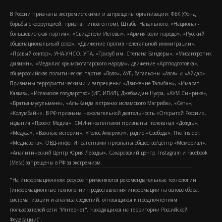
В России признаны экстремистскими и запрещены организации: ФБК (Фонд
борьбы с коррупцией, признан иноагентом), Штабы Навального, «Национал-
большевистская партия», «Свидетели Иеговы», «Армия воли народа», «Русский
общенациональный союз», «Движение против нелегальной иммиграции»,
«Правый сектор», УНА-УНСО, УПА, «Тризуб им. Степана Бандеры», «Мизантропик
дивижн», «Меджлис крымскотатарского народа», движение «Артподготовка»,
общероссийская политическая партия «Воля», АУЕ, батальоны «Азов» и «Айдар».
Признаны террористическими и запрещены: «Движение Талибан», «Имарат
Кавказ», «Исламское государство» (ИГ, ИГИЛ), Джебхад-ан-Нусра, «АУМ Синрике»,
«Братья-мусульмане», «Аль-Каида в странах исламского Магриба», «Сеть»,
«Колумбайн». В РФ признана нежелательной деятельность «Открытой России»,
издания «Проект Медиа». СМИ-иноагентами признаны: телеканал «Дождь»,
«Медуза», «Важные истории», «Голос Америки», радио «Свобода», The Insider,
«Медиазона», ОВД-инфо. Иноагентами признаны общество/центр «Мемориал»,
«Аналитический Центр Юрия Левады», Сахаровский центр. Instagram и Facebook
(Metа) запрещены в РФ за экстремизм.
"На информационном ресурсе применяются рекомендательные технологии
(информационные технологии предоставления информации на основе сбора,
систематизации и анализа сведений, относящихся к предпочтениям
пользователей сети "Интернет", находящихся на территории Российской
Федерации)".