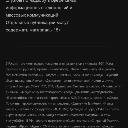
службы по надзору в сфере связи,
информационных технологий и
массовых коммуникаций
Отдельные публикации могут
содержать материалы 18+
В России признаны экстремистскими и запрещены организации: ФБК (Фонд
борьбы с коррупцией, признан иноагентом), Штабы Навального, «Национал-
большевистская партия», «Свидетели Иеговы», «Армия воли народа», «Русский
общенациональный союз», «Движение против нелегальной иммиграции»,
«Правый сектор», УНА-УНСО, УПА, «Тризуб им. Степана Бандеры», «Мизантропик
дивижн», «Меджлис крымскотатарского народа», движение «Артподготовка»,
общероссийская политическая партия «Воля», АУЕ, батальоны «Азов» и «Айдар».
Признаны террористическими и запрещены: «Движение Талибан», «Имарат
Кавказ», «Исламское государство» (ИГ, ИГИЛ), Джебхад-ан-Нусра, «АУМ Синрике»,
«Братья-мусульмане», «Аль-Каида в странах исламского Магриба», «Сеть»,
«Колумбайн». В РФ признана нежелательной деятельность «Открытой России»,
издания «Проект Медиа». СМИ-иноагентами признаны: телеканал «Дождь»,