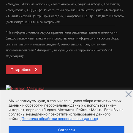
«Медуза», «Важные истории», «Голос Америки», радио «Свобода», The Insider,
«Медиазона», ОВД-инфо. Иноагентами признаны общество/центр «Мемориал»,
«Аналитический Центр Юрия Левады», Сахаровский центр. Instagram и Facebook
(Metа) запрещены в РФ за экстремизм.
"На информационном ресурсе применяются рекомендательные технологии
(информационные технологии предоставления информации на основе сбора,
систематизации и анализа сведений, относящихся к предпочтениям
пользователей сети "Интернет", находящихся на территории Российской
Федерации)".
Подробнее
Мы используем куки, в том числе в целях сбора статистических
данных и обработки персональных данных с использованием
интернет-сервиса «Яндекс. Метрика», Рейтинг Mail.ru. Если Вы не
2015-2026- Информационное агентство МедиаПоток
согласны немедленно прекратите использование данного
сайта.
(Политика обработки персональных данных)
Для справки
Об издании
Пользовательское соглашение
Согласен
Политика обработки персональных данных