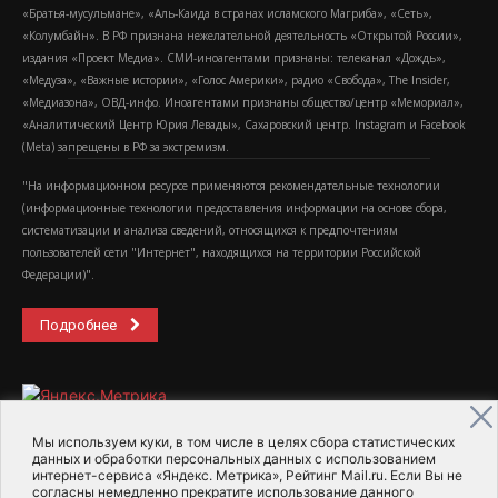
«Братья-мусульмане», «Аль-Каида в странах исламского Магриба», «Сеть»,
«Колумбайн». В РФ признана нежелательной деятельность «Открытой России»,
издания «Проект Медиа». СМИ-иноагентами признаны: телеканал «Дождь»,
«Медуза», «Важные истории», «Голос Америки», радио «Свобода», The Insider,
«Медиазона», ОВД-инфо. Иноагентами признаны общество/центр «Мемориал»,
«Аналитический Центр Юрия Левады», Сахаровский центр. Instagram и Facebook
(Metа) запрещены в РФ за экстремизм.
"На информационном ресурсе применяются рекомендательные технологии
(информационные технологии предоставления информации на основе сбора,
систематизации и анализа сведений, относящихся к предпочтениям
пользователей сети "Интернет", находящихся на территории Российской
Федерации)".
Подробнее
Мы используем куки, в том числе в целях сбора статистических
данных и обработки персональных данных с использованием
интернет-сервиса «Яндекс. Метрика», Рейтинг Mail.ru. Если Вы не
2015-2026- Информационное агентство МедиаПоток
согласны немедленно прекратите использование данного