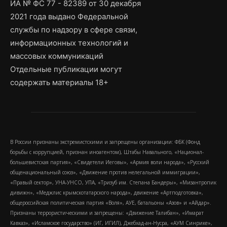
ИА № ФС 77 - 82389 от 30 декабря
2021 года выдано Федеральной
службы по надзору в сфере связи,
информационных технологий и
массовых коммуникаций
Отдельные публикации могут
содержать материалы 18+
В России признаны экстремистскими и запрещены организации: ФБК (Фонд
борьбы с коррупцией, признан иноагентом), Штабы Навального, «Национал-
большевистская партия», «Свидетели Иеговы», «Армия воли народа», «Русский
общенациональный союз», «Движение против нелегальной иммиграции»,
«Правый сектор», УНА-УНСО, УПА, «Тризуб им. Степана Бандеры», «Мизантропик
дивижн», «Меджлис крымскотатарского народа», движение «Артподготовка»,
общероссийская политическая партия «Воля», АУЕ, батальоны «Азов» и «Айдар».
Признаны террористическими и запрещены: «Движение Талибан», «Имарат
Кавказ», «Исламское государство» (ИГ, ИГИЛ), Джебхад-ан-Нусра, «АУМ Синрике»,