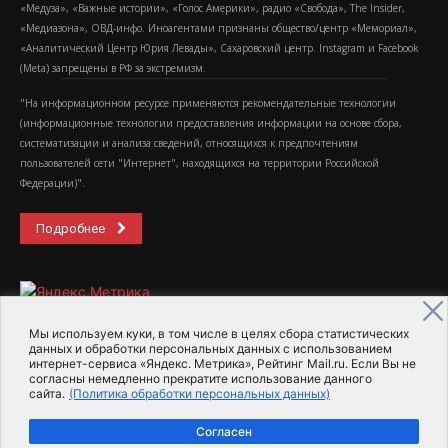
«Медуза», «Важные истории», «Голос Америки», радио «Свобода», The Insider,
«Медиазона», ОВД-инфо. Иноагентами признаны общество/центр «Мемориал»,
«Аналитический Центр Юрия Левады», Сахаровский центр. Instagram и Facebook
(Metа) запрещены в РФ за экстремизм.
"На информационном ресурсе применяются рекомендательные технологии
(информационные технологии предоставления информации на основе сбора,
систематизации и анализа сведений, относящихся к предпочтениям
пользователей сети "Интернет", находящихся на территории Российской
Федерации)".
Подробнее
Мы используем куки, в том числе в целях сбора статистических
данных и обработки персональных данных с использованием
интернет-сервиса «Яндекс. Метрика», Рейтинг Mail.ru. Если Вы не
2015-2026- Информационное агентство МедиаПоток
согласны немедленно прекратите использование данного
сайта.
(Политика обработки персональных данных)
Для справки
Об издании
Пользовательское соглашение
Согласен
Политика обработки персональных данных