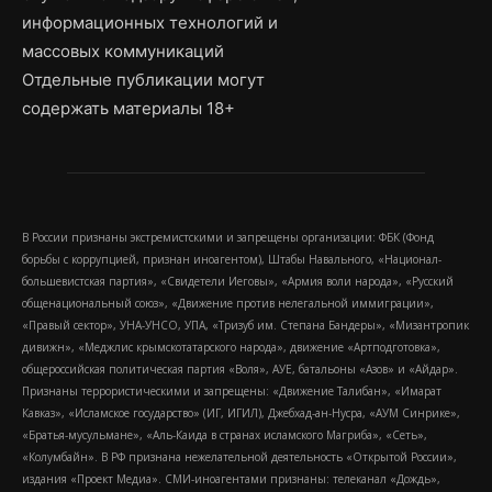
информационных технологий и
массовых коммуникаций
Отдельные публикации могут
содержать материалы 18+
В России признаны экстремистскими и запрещены организации: ФБК (Фонд
борьбы с коррупцией, признан иноагентом), Штабы Навального, «Национал-
большевистская партия», «Свидетели Иеговы», «Армия воли народа», «Русский
общенациональный союз», «Движение против нелегальной иммиграции»,
«Правый сектор», УНА-УНСО, УПА, «Тризуб им. Степана Бандеры», «Мизантропик
дивижн», «Меджлис крымскотатарского народа», движение «Артподготовка»,
общероссийская политическая партия «Воля», АУЕ, батальоны «Азов» и «Айдар».
Признаны террористическими и запрещены: «Движение Талибан», «Имарат
Кавказ», «Исламское государство» (ИГ, ИГИЛ), Джебхад-ан-Нусра, «АУМ Синрике»,
«Братья-мусульмане», «Аль-Каида в странах исламского Магриба», «Сеть»,
«Колумбайн». В РФ признана нежелательной деятельность «Открытой России»,
издания «Проект Медиа». СМИ-иноагентами признаны: телеканал «Дождь»,