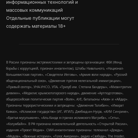
информационных технологий и
массовых коммуникаций
Отдельные публикации могут
содержать материалы 18+
В России признаны экстремистскими и запрещены организации: ФБК (Фонд
борьбы с коррупцией, признан иноагентом), Штабы Навального, «Национал-
большевистская партия», «Свидетели Иеговы», «Армия воли народа», «Русский
общенациональный союз», «Движение против нелегальной иммиграции»,
«Правый сектор», УНА-УНСО, УПА, «Тризуб им. Степана Бандеры», «Мизантропик
дивижн», «Меджлис крымскотатарского народа», движение «Артподготовка»,
общероссийская политическая партия «Воля», АУЕ, батальоны «Азов» и «Айдар».
Признаны террористическими и запрещены: «Движение Талибан», «Имарат
Кавказ», «Исламское государство» (ИГ, ИГИЛ), Джебхад-ан-Нусра, «АУМ Синрике»,
«Братья-мусульмане», «Аль-Каида в странах исламского Магриба», «Сеть»,
«Колумбайн». В РФ признана нежелательной деятельность «Открытой России»,
издания «Проект Медиа». СМИ-иноагентами признаны: телеканал «Дождь»,
«Медуза», «Важные истории», «Голос Америки», радио «Свобода», The Insider,