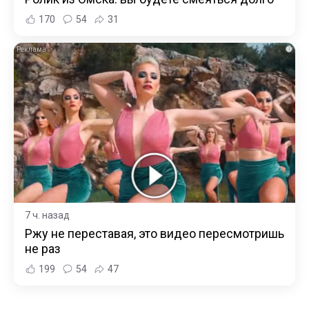
170
54
31
i
7 ч. назад
Ржу не переставая, это видео пересмотришь
не раз
199
54
47