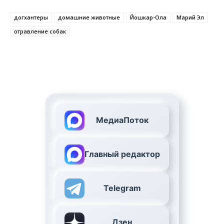
догхантеры
домашние животные
Йошкар-Ола
Марий Эл
отравление собак
МедиаПоток
Главный редактор
Telegram
Дзен