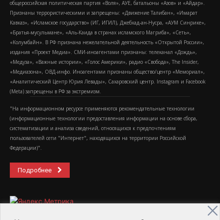
общероссийская политическая партия «Воля», АУЕ, батальоны «Азов» и «Айдар».
Признаны террористическими и запрещены: «Движение Талибан», «Имарат
Кавказ», «Исламское государство» (ИГ, ИГИЛ), Джебхад-ан-Нусра, «АУМ Синрике»,
«Братья-мусульмане», «Аль-Каида в странах исламского Магриба», «Сеть»,
«Колумбайн». В РФ признана нежелательной деятельность «Открытой России»,
издания «Проект Медиа». СМИ-иноагентами признаны: телеканал «Дождь»,
«Медуза», «Важные истории», «Голос Америки», радио «Свобода», The Insider,
«Медиазона», ОВД-инфо. Иноагентами признаны общество/центр «Мемориал»,
«Аналитический Центр Юрия Левады», Сахаровский центр. Instagram и Facebook
(Metа) запрещены в РФ за экстремизм.
"На информационном ресурсе применяются рекомендательные технологии
(информационные технологии предоставления информации на основе сбора,
систематизации и анализа сведений, относящихся к предпочтениям
пользователей сети "Интернет", находящихся на территории Российской
Федерации)".
Подробнее