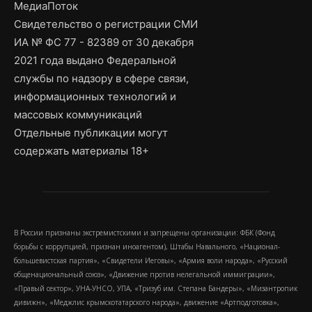
МедиаПоток
Свидетельство о регистрации СМИ
ИА № ФС 77 - 82389 от 30 декабря
2021 года выдано Федеральной
службы по надзору в сфере связи,
информационных технологий и
массовых коммуникаций
Отдельные публикации могут
содержать материалы 18+
В России признаны экстремистскими и запрещены организации: ФБК (Фонд
борьбы с коррупцией, признан иноагентом), Штабы Навального, «Национал-
большевистская партия», «Свидетели Иеговы», «Армия воли народа», «Русский
общенациональный союз», «Движение против нелегальной иммиграции»,
«Правый сектор», УНА-УНСО, УПА, «Тризуб им. Степана Бандеры», «Мизантропик
дивижн», «Меджлис крымскотатарского народа», движение «Артподготовка»,