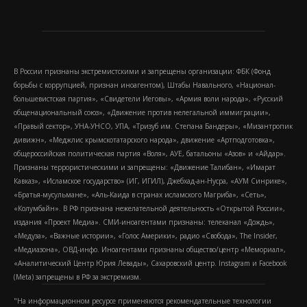
В России признаны экстремистскими и запрещены организации: ФБК (Фонд
борьбы с коррупцией, признан иноагентом), Штабы Навального, «Национал-
большевистская партия», «Свидетели Иеговы», «Армия воли народа», «Русский
общенациональный союз», «Движение против нелегальной иммиграции»,
«Правый сектор», УНА-УНСО, УПА, «Тризуб им. Степана Бандеры», «Мизантропик
дивижн», «Меджлис крымскотатарского народа», движение «Артподготовка»,
общероссийская политическая партия «Воля», АУЕ, батальоны «Азов» и «Айдар».
Признаны террористическими и запрещены: «Движение Талибан», «Имарат
Кавказ», «Исламское государство» (ИГ, ИГИЛ), Джебхад-ан-Нусра, «АУМ Синрике»,
«Братья-мусульмане», «Аль-Каида в странах исламского Магриба», «Сеть»,
«Колумбайн». В РФ признана нежелательной деятельность «Открытой России»,
издания «Проект Медиа». СМИ-иноагентами признаны: телеканал «Дождь»,
«Медуза», «Важные истории», «Голос Америки», радио «Свобода», The Insider,
«Медиазона», ОВД-инфо. Иноагентами признаны общество/центр «Мемориал»,
«Аналитический Центр Юрия Левады», Сахаровский центр. Instagram и Facebook
(Metа) запрещены в РФ за экстремизм.
"На информационном ресурсе применяются рекомендательные технологии