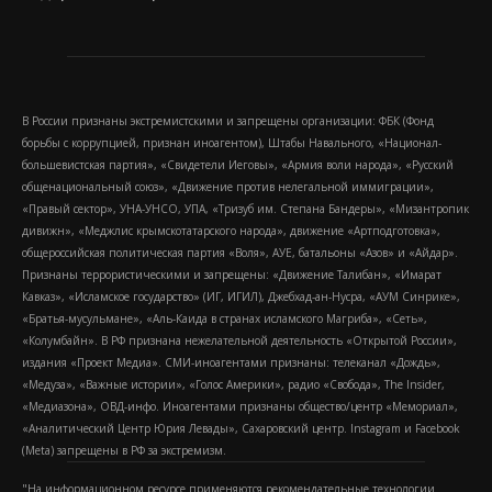
В России признаны экстремистскими и запрещены организации: ФБК (Фонд
борьбы с коррупцией, признан иноагентом), Штабы Навального, «Национал-
большевистская партия», «Свидетели Иеговы», «Армия воли народа», «Русский
общенациональный союз», «Движение против нелегальной иммиграции»,
«Правый сектор», УНА-УНСО, УПА, «Тризуб им. Степана Бандеры», «Мизантропик
дивижн», «Меджлис крымскотатарского народа», движение «Артподготовка»,
общероссийская политическая партия «Воля», АУЕ, батальоны «Азов» и «Айдар».
Признаны террористическими и запрещены: «Движение Талибан», «Имарат
Кавказ», «Исламское государство» (ИГ, ИГИЛ), Джебхад-ан-Нусра, «АУМ Синрике»,
«Братья-мусульмане», «Аль-Каида в странах исламского Магриба», «Сеть»,
«Колумбайн». В РФ признана нежелательной деятельность «Открытой России»,
издания «Проект Медиа». СМИ-иноагентами признаны: телеканал «Дождь»,
«Медуза», «Важные истории», «Голос Америки», радио «Свобода», The Insider,
«Медиазона», ОВД-инфо. Иноагентами признаны общество/центр «Мемориал»,
«Аналитический Центр Юрия Левады», Сахаровский центр. Instagram и Facebook
(Metа) запрещены в РФ за экстремизм.
"На информационном ресурсе применяются рекомендательные технологии