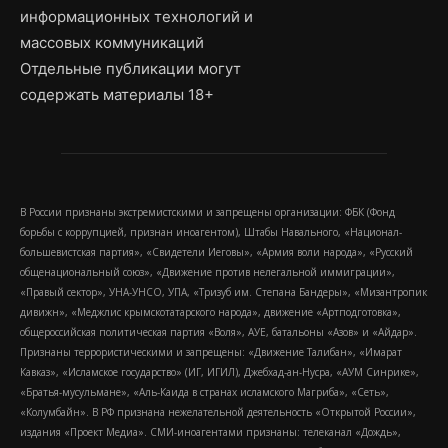
информационных технологий и
массовых коммуникаций
Отдельные публикации могут
содержать материалы 18+
В России признаны экстремистскими и запрещены организации: ФБК (Фонд
борьбы с коррупцией, признан иноагентом), Штабы Навального, «Национал-
большевистская партия», «Свидетели Иеговы», «Армия воли народа», «Русский
общенациональный союз», «Движение против нелегальной иммиграции»,
«Правый сектор», УНА-УНСО, УПА, «Тризуб им. Степана Бандеры», «Мизантропик
дивижн», «Меджлис крымскотатарского народа», движение «Артподготовка»,
общероссийская политическая партия «Воля», АУЕ, батальоны «Азов» и «Айдар».
Признаны террористическими и запрещены: «Движение Талибан», «Имарат
Кавказ», «Исламское государство» (ИГ, ИГИЛ), Джебхад-ан-Нусра, «АУМ Синрике»,
«Братья-мусульмане», «Аль-Каида в странах исламского Магриба», «Сеть»,
«Колумбайн». В РФ признана нежелательной деятельность «Открытой России»,
издания «Проект Медиа». СМИ-иноагентами признаны: телеканал «Дождь»,