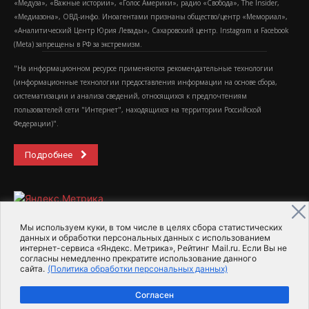
«Медуза», «Важные истории», «Голос Америки», радио «Свобода», The Insider,
«Медиазона», ОВД-инфо. Иноагентами признаны общество/центр «Мемориал»,
«Аналитический Центр Юрия Левады», Сахаровский центр. Instagram и Facebook
(Metа) запрещены в РФ за экстремизм.
"На информационном ресурсе применяются рекомендательные технологии
(информационные технологии предоставления информации на основе сбора,
систематизации и анализа сведений, относящихся к предпочтениям
пользователей сети "Интернет", находящихся на территории Российской
Федерации)".
Подробнее
Мы используем куки, в том числе в целях сбора статистических
данных и обработки персональных данных с использованием
интернет-сервиса «Яндекс. Метрика», Рейтинг Mail.ru. Если Вы не
2015-2026- Информационное агентство МедиаПоток
согласны немедленно прекратите использование данного
сайта.
(Политика обработки персональных данных)
Для справки
Об издании
Пользовательское соглашение
Согласен
Политика обработки персональных данных