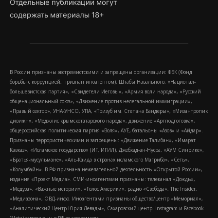
Отдельные публикации могут
содержать материалы 18+
В России признаны экстремистскими и запрещены организации: ФБК (Фонд
борьбы с коррупцией, признан иноагентом), Штабы Навального, «Национал-
большевистская партия», «Свидетели Иеговы», «Армия воли народа», «Русский
общенациональный союз», «Движение против нелегальной иммиграции»,
«Правый сектор», УНА-УНСО, УПА, «Тризуб им. Степана Бандеры», «Мизантропик
дивижн», «Меджлис крымскотатарского народа», движение «Артподготовка»,
общероссийская политическая партия «Воля», АУЕ, батальоны «Азов» и «Айдар».
Признаны террористическими и запрещены: «Движение Талибан», «Имарат
Кавказ», «Исламское государство» (ИГ, ИГИЛ), Джебхад-ан-Нусра, «АУМ Синрике»,
«Братья-мусульмане», «Аль-Каида в странах исламского Магриба», «Сеть»,
«Колумбайн». В РФ признана нежелательной деятельность «Открытой России»,
издания «Проект Медиа». СМИ-иноагентами признаны: телеканал «Дождь»,
«Медуза», «Важные истории», «Голос Америки», радио «Свобода», The Insider,
«Медиазона», ОВД-инфо. Иноагентами признаны общество/центр «Мемориал»,
«Аналитический Центр Юрия Левады», Сахаровский центр. Instagram и Facebook