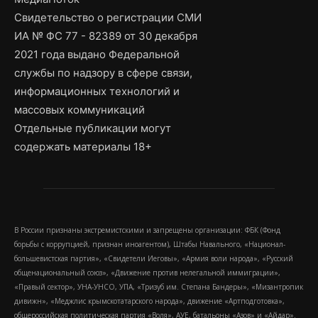
Свидетельство о регистрации СМИ
ИА № ФС 77 - 82389 от 30 декабря
2021 года выдано Федеральной
службы по надзору в сфере связи,
информационных технологий и
массовых коммуникаций
Отдельные публикации могут
содержать материалы 18+
В России признаны экстремистскими и запрещены организации: ФБК (Фонд
борьбы с коррупцией, признан иноагентом), Штабы Навального, «Национал-
большевистская партия», «Свидетели Иеговы», «Армия воли народа», «Русский
общенациональный союз», «Движение против нелегальной иммиграции»,
«Правый сектор», УНА-УНСО, УПА, «Тризуб им. Степана Бандеры», «Мизантропик
дивижн», «Меджлис крымскотатарского народа», движение «Артподготовка»,
общероссийская политическая партия «Воля», АУЕ, батальоны «Азов» и «Айдар».