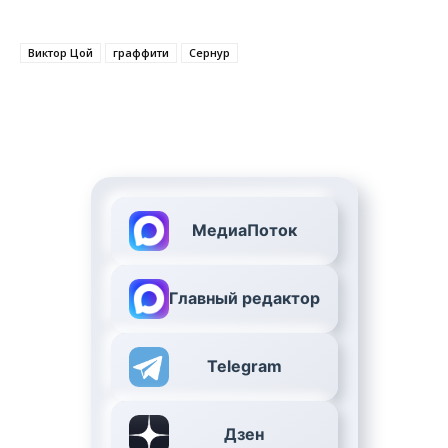
Виктор Цой
граффити
Сернур
МедиаПоток
Главный редактор
Telegram
Дзен