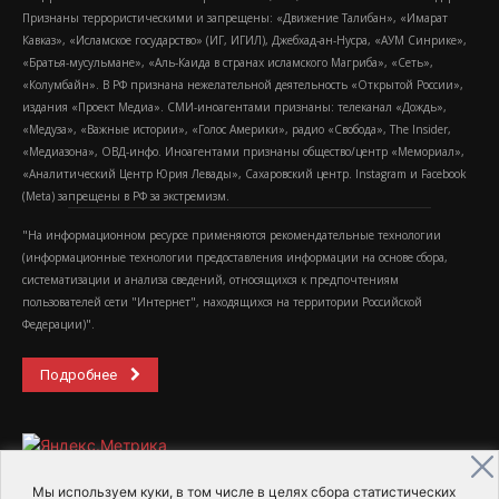
Признаны террористическими и запрещены: «Движение Талибан», «Имарат
Кавказ», «Исламское государство» (ИГ, ИГИЛ), Джебхад-ан-Нусра, «АУМ Синрике»,
«Братья-мусульмане», «Аль-Каида в странах исламского Магриба», «Сеть»,
«Колумбайн». В РФ признана нежелательной деятельность «Открытой России»,
издания «Проект Медиа». СМИ-иноагентами признаны: телеканал «Дождь»,
«Медуза», «Важные истории», «Голос Америки», радио «Свобода», The Insider,
«Медиазона», ОВД-инфо. Иноагентами признаны общество/центр «Мемориал»,
«Аналитический Центр Юрия Левады», Сахаровский центр. Instagram и Facebook
(Metа) запрещены в РФ за экстремизм.
"На информационном ресурсе применяются рекомендательные технологии
(информационные технологии предоставления информации на основе сбора,
систематизации и анализа сведений, относящихся к предпочтениям
пользователей сети "Интернет", находящихся на территории Российской
Федерации)".
Подробнее
Мы используем куки, в том числе в целях сбора статистических