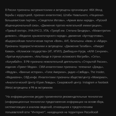
В России признаны экстремистскими и запрещены организации: ФБК (Фонд
борьбы с коррупцией, признан иноагентом), Штабы Навального, «Национал-
большевистская партия», «Свидетели Иеговы», «Армия воли народа», «Русский
общенациональный союз», «Движение против нелегальной иммиграции»,
«Правый сектор», УНА-УНСО, УПА, «Тризуб им. Степана Бандеры», «Мизантропик
дивижн», «Меджлис крымскотатарского народа», движение «Артподготовка»,
общероссийская политическая партия «Воля», АУЕ, батальоны «Азов» и «Айдар».
Признаны террористическими и запрещены: «Движение Талибан», «Имарат
Кавказ», «Исламское государство» (ИГ, ИГИЛ), Джебхад-ан-Нусра, «АУМ Синрике»,
«Братья-мусульмане», «Аль-Каида в странах исламского Магриба», «Сеть»,
«Колумбайн». В РФ признана нежелательной деятельность «Открытой России»,
издания «Проект Медиа». СМИ-иноагентами признаны: телеканал «Дождь»,
«Медуза», «Важные истории», «Голос Америки», радио «Свобода», The Insider,
«Медиазона», ОВД-инфо. Иноагентами признаны общество/центр «Мемориал»,
«Аналитический Центр Юрия Левады», Сахаровский центр. Instagram и Facebook
(Metа) запрещены в РФ за экстремизм.
"На информационном ресурсе применяются рекомендательные технологии
(информационные технологии предоставления информации на основе сбора,
систематизации и анализа сведений, относящихся к предпочтениям
пользователей сети "Интернет", находящихся на территории Российской