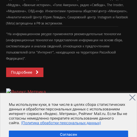
«Медуза», «Важные истории», «Голос Америки», радио «Свобода», The Insider,
«Медиазона», ОВД-инфо. Иноагентами признаны общество/центр «Мемориал»,
«Аналитический Центр Юрия Левады», Сахаровский центр. Instagram и Facebook
(Metа) запрещены в РФ за экстремизм.
"На информационном ресурсе применяются рекомендательные технологии
(информационные технологии предоставления информации на основе сбора,
систематизации и анализа сведений, относящихся к предпочтениям
пользователей сети "Интернет", находящихся на территории Российской
Федерации)".
Подробнее
Мы используем куки, в том числе в целях сбора статистических
данных и обработки персональных данных с использованием
интернет-сервиса «Яндекс. Метрика», Рейтинг Mail.ru. Если Вы не
2015-2026- Информационное агентство МедиаПоток
согласны немедленно прекратите использование данного
сайта.
(Политика обработки персональных данных)
Для справки
Об издании
Пользовательское соглашение
Согласен
Политика обработки персональных данных