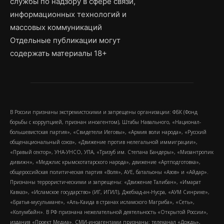
службы по надзору в сфере связи,
информационных технологий и
массовых коммуникаций
Отдельные публикации могут
содержать материалы 18+
В России признаны экстремистскими и запрещены организации: ФБК (Фонд
борьбы с коррупцией, признан иноагентом), Штабы Навального, «Национал-
большевистская партия», «Свидетели Иеговы», «Армия воли народа», «Русский
общенациональный союз», «Движение против нелегальной иммиграции»,
«Правый сектор», УНА-УНСО, УПА, «Тризуб им. Степана Бандеры», «Мизантропик
дивижн», «Меджлис крымскотатарского народа», движение «Артподготовка»,
общероссийская политическая партия «Воля», АУЕ, батальоны «Азов» и «Айдар».
Признаны террористическими и запрещены: «Движение Талибан», «Имарат
Кавказ», «Исламское государство» (ИГ, ИГИЛ), Джебхад-ан-Нусра, «АУМ Синрике»,
«Братья-мусульмане», «Аль-Каида в странах исламского Магриба», «Сеть»,
«Колумбайн». В РФ признана нежелательной деятельность «Открытой России»,
издания «Проект Медиа». СМИ-иноагентами признаны: телеканал «Дождь»,