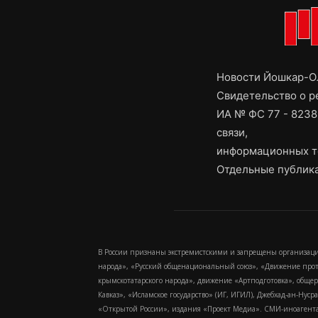
Новости Йошкар-Ол
Свидетельство о 
ИА № ФС 77 - 8238
связи,
информационных т
Отдельные публика
В России признаны экстремистскими и запрещены организаци
народа», «Русский общенациональный союз», «Движение про
крымскотатарского народа», движение «Артподготовка», обще
Кавказ», «Исламское государство» (ИГ, ИГИЛ), Джебхад-ан-Ну
«Открытой России», издания «Проект Медиа». СМИ-иноагентам