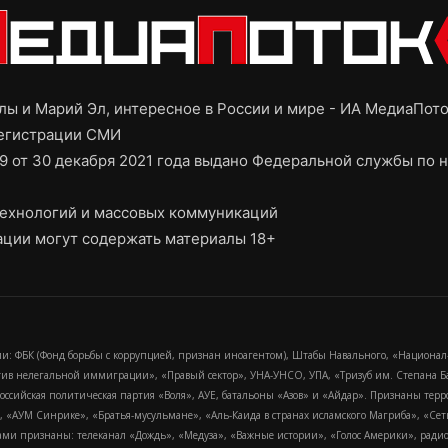
ы и Марий Эл, интересное в России и мире - ИА МедиаПот
регистрации СМИ
9 от 30 декабря 2021 года выдано Федеральной службы по н
ехнологий и массовых коммуникаций
ции могут содержать материалы 18+
и: ФБК (Фонд борьбы с коррупцией, признан иноагентом), Штабы Навального, «Национал
тив нелегальной иммиграции», «Правый сектор», УНА-УНСО, УПА, «Тризуб им. Степана
российская политическая партия «Воля», АУЕ, батальоны «Азов» и «Айдар». Признаны т
сра, «АУМ Синрике», «Братья-мусульмане», «Аль-Каида в странах исламского Магриба», «С
и признаны: телеканал «Дождь», «Медуза», «Важные истории», «Голос Америки», радио «