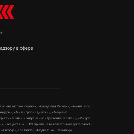
ок
адзору в сфере
-большевистская партия», «Свидетели Иеговы», «Армия воли
 Бандеры», «Мизантропик дивижн», «Меджлис
еррористическими и запрещены: «Движение Талибан», «Имарат
еть», «Колумбайн». В РФ признана нежелательной деятельность
Свобода», The Insider, «Медиазона», ОВД-инфо.