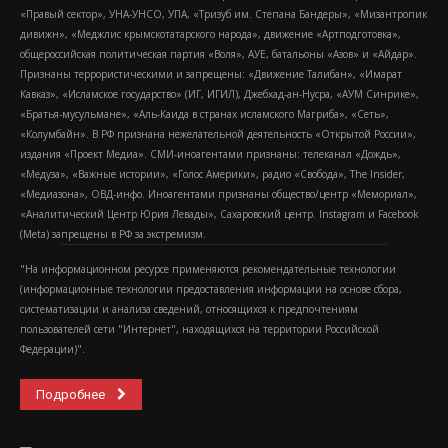
«Правый сектор», УНА-УНСО, УПА, «Тризуб им. Степана Бандеры», «Мизантропик
дивижн», «Меджлис крымскотатарского народа», движение «Артподготовка»,
общероссийская политическая партия «Воля», АУЕ, батальоны «Азов» и «Айдар».
Признаны террористическими и запрещены: «Движение Талибан», «Имарат
Кавказ», «Исламское государство» (ИГ, ИГИЛ), Джебхад-ан-Нусра, «АУМ Синрике»,
«Братья-мусульмане», «Аль-Каида в странах исламского Магриба», «Сеть»,
«Колумбайн». В РФ признана нежелательной деятельность «Открытой России»,
издания «Проект Медиа». СМИ-иноагентами признаны: телеканал «Дождь»,
«Медуза», «Важные истории», «Голос Америки», радио «Свобода», The Insider,
«Медиазона», ОВД-инфо. Иноагентами признаны общество/центр «Мемориал»,
«Аналитический Центр Юрия Левады», Сахаровский центр. Instagram и Facebook
(Metа) запрещены в РФ за экстремизм.
"На информационном ресурсе применяются рекомендательные технологии
(информационные технологии предоставления информации на основе сбора,
систематизации и анализа сведений, относящихся к предпочтениям
пользователей сети "Интернет", находящихся на территории Российской
Федерации)".
Подробнее