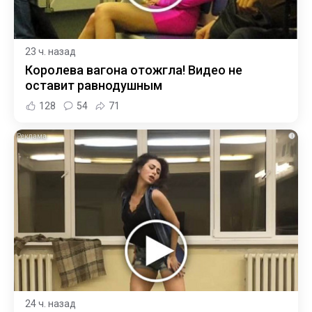
23 ч. назад
Королева вагона отожгла! Видео не
оставит равнодушным
128
54
71
i
24 ч. назад