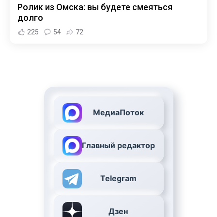
Ролик из Омска: вы будете смеяться
долго
225
54
72
МедиаПоток
Главный редактор
Telegram
Дзен