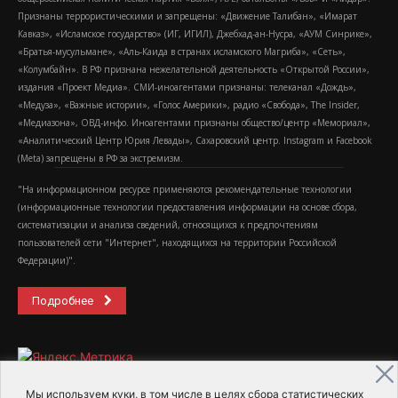
Признаны террористическими и запрещены: «Движение Талибан», «Имарат
Кавказ», «Исламское государство» (ИГ, ИГИЛ), Джебхад-ан-Нусра, «АУМ Синрике»,
«Братья-мусульмане», «Аль-Каида в странах исламского Магриба», «Сеть»,
«Колумбайн». В РФ признана нежелательной деятельность «Открытой России»,
издания «Проект Медиа». СМИ-иноагентами признаны: телеканал «Дождь»,
«Медуза», «Важные истории», «Голос Америки», радио «Свобода», The Insider,
«Медиазона», ОВД-инфо. Иноагентами признаны общество/центр «Мемориал»,
«Аналитический Центр Юрия Левады», Сахаровский центр. Instagram и Facebook
(Metа) запрещены в РФ за экстремизм.
"На информационном ресурсе применяются рекомендательные технологии
(информационные технологии предоставления информации на основе сбора,
систематизации и анализа сведений, относящихся к предпочтениям
пользователей сети "Интернет", находящихся на территории Российской
Федерации)".
Подробнее
Мы используем куки, в том числе в целях сбора статистических