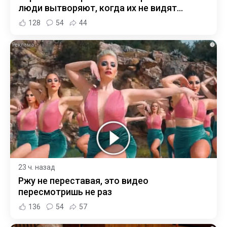
люди вытворяют, когда их не видят...
128
54
44
i
23 ч. назад
Ржу не переставая, это видео
пересмотришь не раз
136
54
57