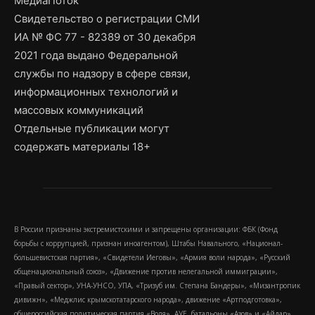
МедиаПоток
Свидетельство о регистрации СМИ
ИА № ФС 77 - 82389 от 30 декабря
2021 года выдано Федеральной
службы по надзору в сфере связи,
информационных технологий и
массовых коммуникаций
Отдельные публикации могут
содержать материалы 18+
В России признаны экстремистскими и запрещены организации: ФБК (Фонд
борьбы с коррупцией, признан иноагентом), Штабы Навального, «Национал-
большевистская партия», «Свидетели Иеговы», «Армия воли народа», «Русский
общенациональный союз», «Движение против нелегальной иммиграции»,
«Правый сектор», УНА-УНСО, УПА, «Тризуб им. Степана Бандеры», «Мизантропик
дивижн», «Меджлис крымскотатарского народа», движение «Артподготовка»,
общероссийская политическая партия «Воля», АУЕ, батальоны «Азов» и «Айдар».