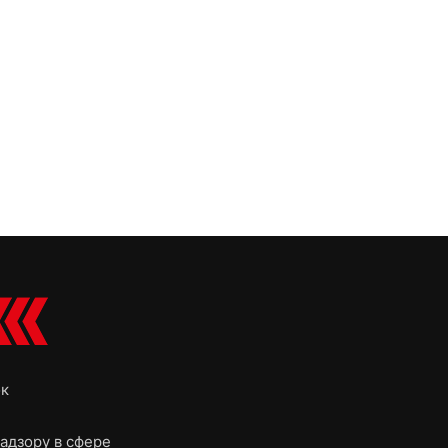
ок
адзору в сфере