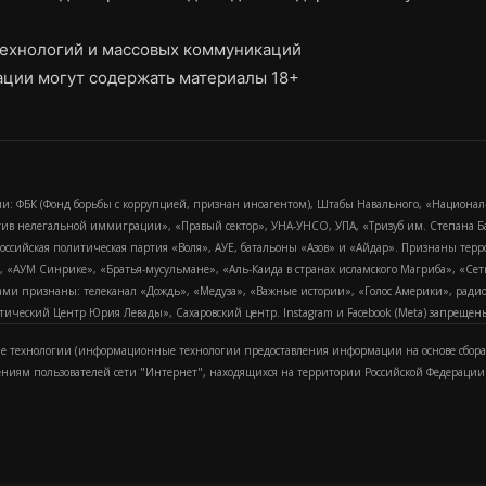
ехнологий и массовых коммуникаций
ции могут содержать материалы 18+
и: ФБК (Фонд борьбы с коррупцией, признан иноагентом), Штабы Навального, «Национал
тив нелегальной иммиграции», «Правый сектор», УНА-УНСО, УПА, «Тризуб им. Степана
российская политическая партия «Воля», АУЕ, батальоны «Азов» и «Айдар». Признаны т
сра, «АУМ Синрике», «Братья-мусульмане», «Аль-Каида в странах исламского Магриба», «С
и признаны: телеканал «Дождь», «Медуза», «Важные истории», «Голос Америки», радио «
еский Центр Юрия Левады», Сахаровский центр. Instagram и Facebook (Metа) запрещены 
 технологии (информационные технологии предоставления информации на основе сбора
ениям пользователей сети "Интернет", находящихся на территории Российской Федерации)