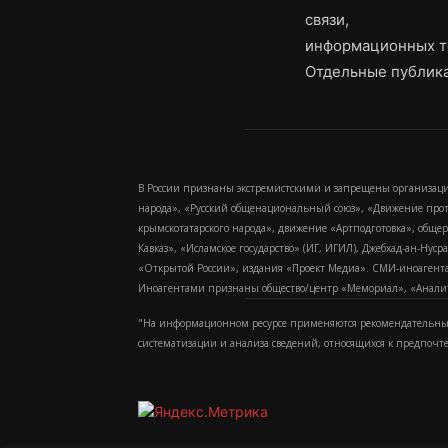
связи,
информационных т
Отдельные публика
В России признаны экстремистскими и запрещены организаци
народа», «Русский общенациональный союз», «Движение про
крымскотатарского народа», движение «Артподготовка», обще
Кавказ», «Исламское государство» (ИГ, ИГИЛ), Джебхад-ан-Ну
«Открытой России», издания «Проект Медиа». СМИ-иноагентам
Иноагентами признаны общество/центр «Мемориал», «Аналитич
"На информационном ресурсе применяются рекомендательные
систематизации и анализа сведений, относящихся к предпочт