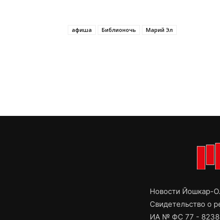
афиша
Библионочь
Марий Эл
Новости Йошкар-Ол
Свидетельство о 
ИА № ФС 77 - 8238