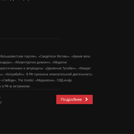
-большевистская партия», «Свидетели Иеговы», «Армия воли
 Бандеры», «Мизантропик дивижн», «Меджлис
еррористическими и запрещены: «Движение Талибан», «Имарат
еть», «Колумбайн». В РФ признана нежелательной деятельность
Свобода», The Insider, «Медиазона», ОВД-инфо.
в РФ за экстремизм.
,
Подробнее
".