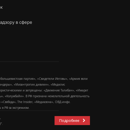
ок
адзору в сфере
-большевистская партия», «Свидетели Иеговы», «Армия воли
 Бандеры», «Мизантропик дивижн», «Меджлис
еррористическими и запрещены: «Движение Талибан», «Имарат
еть», «Колумбайн». В РФ признана нежелательной деятельность
Свобода», The Insider, «Медиазона», ОВД-инфо.
в РФ за экстремизм.
,
Подробнее
".