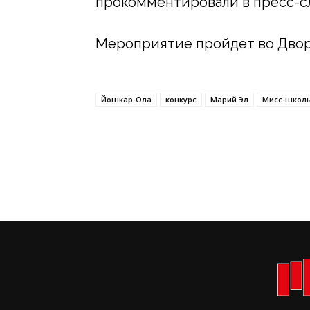
прокомментировали в пресс-с
Мероприятие пройдет во Двор
Йошкар-Ола
конкурс
Марий Эл
Мисс-школ