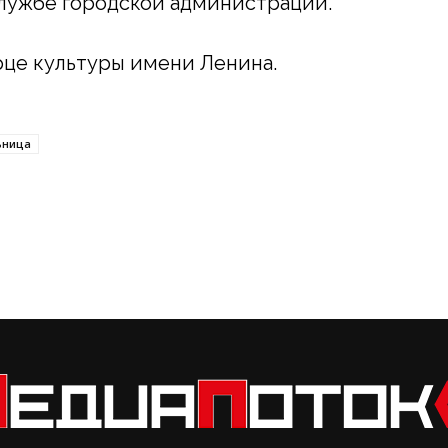
лужбе городской администрации.
це культуры имени Ленина.
ьница