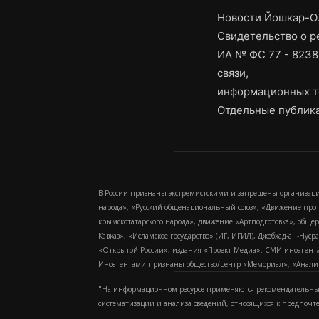
Новости Йошкар-Ол
Свидетельство о 
ИА № ФС 77 - 8238
связи,
информационных т
Отдельные публика
В России признаны экстремистскими и запрещены организаци
народа», «Русский общенациональный союз», «Движение про
крымскотатарского народа», движение «Артподготовка», обще
Кавказ», «Исламское государство» (ИГ, ИГИЛ), Джебхад-ан-Ну
«Открытой России», издания «Проект Медиа». СМИ-иноагентам
Иноагентами признаны общество/центр «Мемориал», «Аналитич
"На информационном ресурсе применяются рекомендательные
систематизации и анализа сведений, относящихся к предпочт