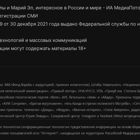
ы и Марий Эл, интересное в России и мире - ИА МедиаПот
регистрации СМИ
9 от 30 декабря 2021 года выдано Федеральной службы по н
ехнологий и массовых коммуникаций
ции могут содержать материалы 18+
и: ФБК (Фонд борьбы с коррупцией, признан иноагентом), Штабы Навального, «Национал
тив нелегальной иммиграции», «Правый сектор», УНА-УНСО, УПА, «Тризуб им. Степана
российская политическая партия «Воля», АУЕ, батальоны «Азов» и «Айдар». Признаны т
сра, «АУМ Синрике», «Братья-мусульмане», «Аль-Каида в странах исламского Магриба», «С
и признаны: телеканал «Дождь», «Медуза», «Важные истории», «Голос Америки», радио «
еский Центр Юрия Левады», Сахаровский центр. Instagram и Facebook (Metа) запрещены 
 технологии (информационные технологии предоставления информации на основе сбора
ениям пользователей сети "Интернет", находящихся на территории Российской Федерации)