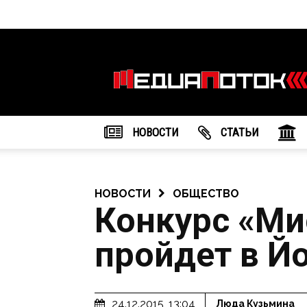
Информационное
агентство
"МедиаПоток"
НОВОСТИ
CТАТЬИ
НОВОСТИ
ОБЩЕСТВО
Конкурс «Ми
пройдет в Й
24.12.2015, 13:04
Люда Кузьмина