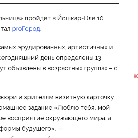
льница» пройдет в Йошкар-Оле 10
ртал
proГород
.
 самых эрудированных, артистичных и
сегодняшний день определены 13
т объявлены в возрастных группах – с
Н
 жюри и зрителям визитную карточку
домашнее задание «Люблю тебя, мой
вое восприятие окружающего мира, а
 формы будущего», —