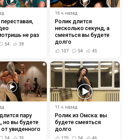
зад
16 ч. назад
 переставая,
Ролик длится
део
несколько секунд, а
отришь не раз
смеяться вы будете
долго
54
39
107
54
45
i
i
зад
11 ч. назад
длится пару
Ролик из Омска: вы
, но вы будете
будете смеяться
 от увиденного
долго
54
35
125
54
46