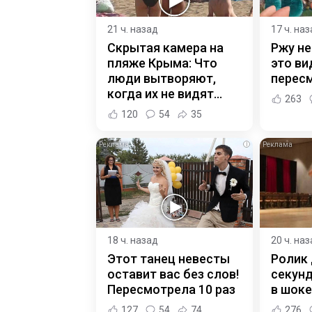
21 ч. назад
17 ч. на
Скрытая камера на
Ржу не
пляже Крыма: Что
это ви
люди вытворяют,
пересм
когда их не видят...
263
120
54
35
i
18 ч. назад
20 ч. на
Этот танец невесты
Ролик 
оставит вас без слов!
секунд
Пересмотрела 10 раз
в шоке
127
54
74
276