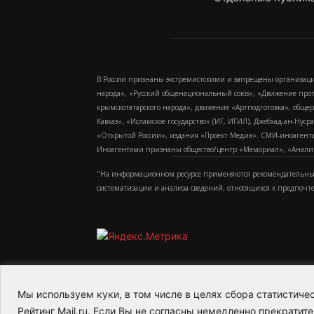
В России признаны экстремистскими и запрещены организаци
народа», «Русский общенациональный союз», «Движение про
крымскотатарского народа», движение «Артподготовка», обще
Кавказ», «Исламское государство» (ИГ, ИГИЛ), Джебхад-ан-Ну
«Открытой России», издания «Проект Медиа». СМИ-иноагентам
Иноагентами признаны общество/центр «Мемориал», «Аналитич
"На информационном ресурсе применяются рекомендательные
систематизации и анализа сведений, относящихся к предпочт
Мы используем куки, в том числе в целях сбора статистич
2015-2026- Информационное агентство МедиаПото
Рейтинг Mail.ru. Если Вы не согласны немедленно прекратите