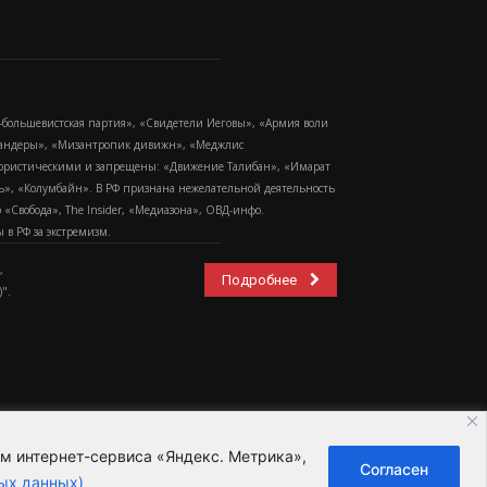
-большевистская партия», «Свидетели Иеговы», «Армия воли
 Бандеры», «Мизантропик дивижн», «Меджлис
еррористическими и запрещены: «Движение Талибан», «Имарат
еть», «Колумбайн». В РФ признана нежелательной деятельность
Свобода», The Insider, «Медиазона», ОВД-инфо.
в РФ за экстремизм.
,
Подробнее
".
ем интернет-сервиса «Яндекс. Метрика»,
Согласен
ьзовательское соглашение
ых данных)