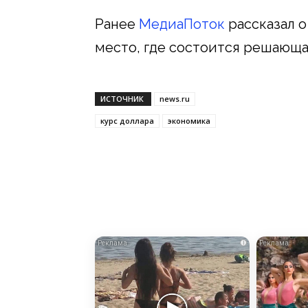
Ранее
МедиаПоток
рассказал о
место, где состоится решающа
ИСТОЧНИК
news.ru
курс доллара
экономика
i