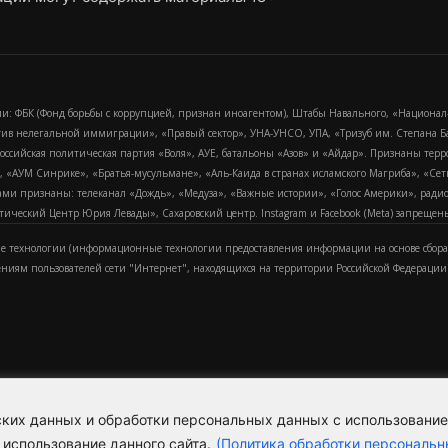
и: ФБК (Фонд борьбы с коррупцией, признан иноагентом), Штабы Навального, «Национал
тив нелегальной иммиграции», «Правый сектор», УНА-УНСО, УПА, «Тризуб им. Степана
российская политическая партия «Воля», АУЕ, батальоны «Азов» и «Айдар». Признаны т
сра, «АУМ Синрике», «Братья-мусульмане», «Аль-Каида в странах исламского Магриба», «С
и признаны: телеканал «Дождь», «Медуза», «Важные истории», «Голос Америки», радио «
еский Центр Юрия Левады», Сахаровский центр. Instagram и Facebook (Metа) запрещены 
 технологии (информационные технологии предоставления информации на основе сбора
ениям пользователей сети "Интернет", находящихся на территории Российской Федерации)
еских данных и обработки персональных данных с использовани
Для справки
Об издании
Пол
к
 использование данного сайта.
(Политика обработки персональн