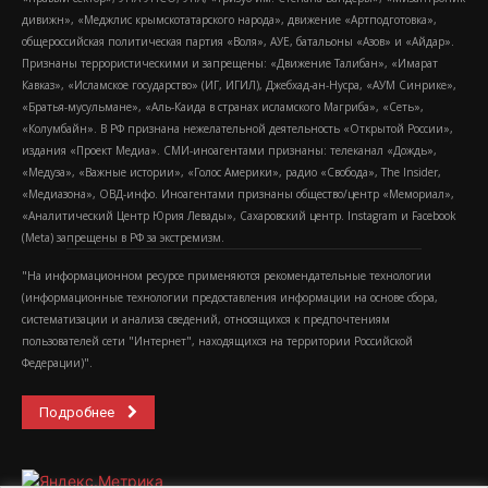
дивижн», «Меджлис крымскотатарского народа», движение «Артподготовка»,
общероссийская политическая партия «Воля», АУЕ, батальоны «Азов» и «Айдар».
Признаны террористическими и запрещены: «Движение Талибан», «Имарат
Кавказ», «Исламское государство» (ИГ, ИГИЛ), Джебхад-ан-Нусра, «АУМ Синрике»,
«Братья-мусульмане», «Аль-Каида в странах исламского Магриба», «Сеть»,
«Колумбайн». В РФ признана нежелательной деятельность «Открытой России»,
издания «Проект Медиа». СМИ-иноагентами признаны: телеканал «Дождь»,
«Медуза», «Важные истории», «Голос Америки», радио «Свобода», The Insider,
«Медиазона», ОВД-инфо. Иноагентами признаны общество/центр «Мемориал»,
«Аналитический Центр Юрия Левады», Сахаровский центр. Instagram и Facebook
(Metа) запрещены в РФ за экстремизм.
"На информационном ресурсе применяются рекомендательные технологии
(информационные технологии предоставления информации на основе сбора,
систематизации и анализа сведений, относящихся к предпочтениям
пользователей сети "Интернет", находящихся на территории Российской
Федерации)".
Подробнее