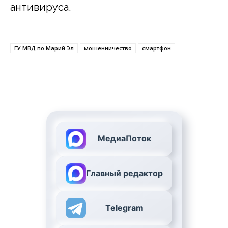
антивируса.
ГУ МВД по Марий Эл
мошенничество
смартфон
МедиаПоток
Главный редактор
Telegram