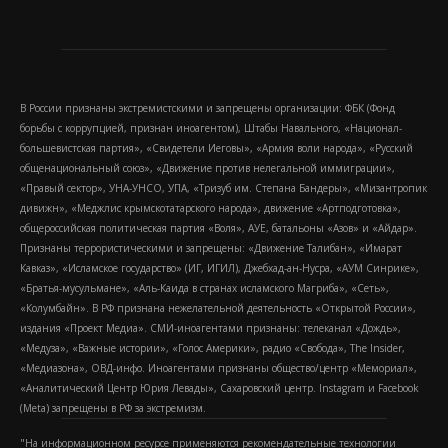
В России признаны экстремистскими и запрещены организации: ФБК (Фонд
борьбы с коррупцией, признан иноагентом), Штабы Навального, «Национал-
большевистская партия», «Свидетели Иеговы», «Армия воли народа», «Русский
общенациональный союз», «Движение против нелегальной иммиграции»,
«Правый сектор», УНА-УНСО, УПА, «Тризуб им. Степана Бандеры», «Мизантропик
дивижн», «Меджлис крымскотатарского народа», движение «Артподготовка»,
общероссийская политическая партия «Воля», АУЕ, батальоны «Азов» и «Айдар».
Признаны террористическими и запрещены: «Движение Талибан», «Имарат
Кавказ», «Исламское государство» (ИГ, ИГИЛ), Джебхад-ан-Нусра, «АУМ Синрике»,
«Братья-мусульмане», «Аль-Каида в странах исламского Магриба», «Сеть»,
«Колумбайн». В РФ признана нежелательной деятельность «Открытой России»,
издания «Проект Медиа». СМИ-иноагентами признаны: телеканал «Дождь»,
«Медуза», «Важные истории», «Голос Америки», радио «Свобода», The Insider,
«Медиазона», ОВД-инфо. Иноагентами признаны общество/центр «Мемориал»,
«Аналитический Центр Юрия Левады», Сахаровский центр. Instagram и Facebook
(Metа) запрещены в РФ за экстремизм.
"На информационном ресурсе применяются рекомендательные технологии