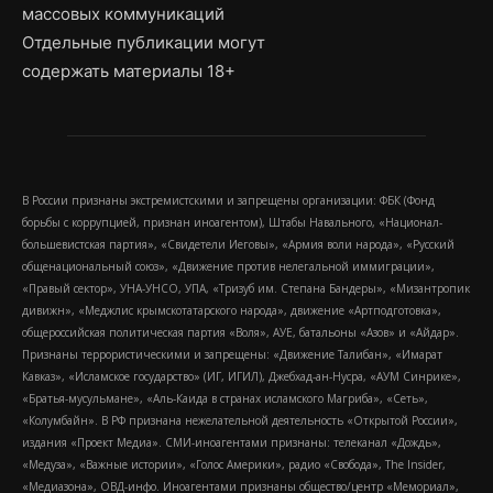
массовых коммуникаций
Отдельные публикации могут
содержать материалы 18+
В России признаны экстремистскими и запрещены организации: ФБК (Фонд
борьбы с коррупцией, признан иноагентом), Штабы Навального, «Национал-
большевистская партия», «Свидетели Иеговы», «Армия воли народа», «Русский
общенациональный союз», «Движение против нелегальной иммиграции»,
«Правый сектор», УНА-УНСО, УПА, «Тризуб им. Степана Бандеры», «Мизантропик
дивижн», «Меджлис крымскотатарского народа», движение «Артподготовка»,
общероссийская политическая партия «Воля», АУЕ, батальоны «Азов» и «Айдар».
Признаны террористическими и запрещены: «Движение Талибан», «Имарат
Кавказ», «Исламское государство» (ИГ, ИГИЛ), Джебхад-ан-Нусра, «АУМ Синрике»,
«Братья-мусульмане», «Аль-Каида в странах исламского Магриба», «Сеть»,
«Колумбайн». В РФ признана нежелательной деятельность «Открытой России»,
издания «Проект Медиа». СМИ-иноагентами признаны: телеканал «Дождь»,
«Медуза», «Важные истории», «Голос Америки», радио «Свобода», The Insider,
«Медиазона», ОВД-инфо. Иноагентами признаны общество/центр «Мемориал»,