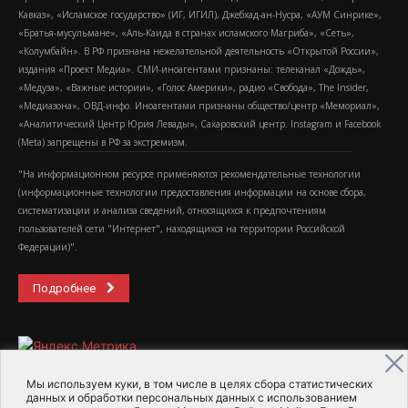
Кавказ», «Исламское государство» (ИГ, ИГИЛ), Джебхад-ан-Нусра, «АУМ Синрике»,
«Братья-мусульмане», «Аль-Каида в странах исламского Магриба», «Сеть»,
«Колумбайн». В РФ признана нежелательной деятельность «Открытой России»,
издания «Проект Медиа». СМИ-иноагентами признаны: телеканал «Дождь»,
«Медуза», «Важные истории», «Голос Америки», радио «Свобода», The Insider,
«Медиазона», ОВД-инфо. Иноагентами признаны общество/центр «Мемориал»,
«Аналитический Центр Юрия Левады», Сахаровский центр. Instagram и Facebook
(Metа) запрещены в РФ за экстремизм.
"На информационном ресурсе применяются рекомендательные технологии
(информационные технологии предоставления информации на основе сбора,
систематизации и анализа сведений, относящихся к предпочтениям
пользователей сети "Интернет", находящихся на территории Российской
Федерации)".
Подробнее
Мы используем куки, в том числе в целях сбора статистических
данных и обработки персональных данных с использованием