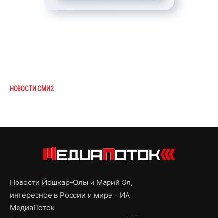
НОВОСТИ СМИ2
Новости Йошкар-Олы и Марий Эл,
интересное в России и мире - ИА
МедиаПоток