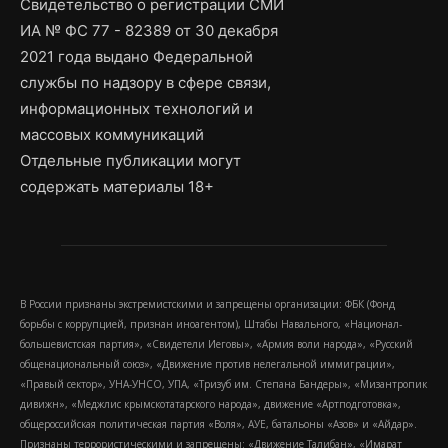
Свидетельство о регистрации СМИ
ИА № ФС 77 - 82389 от 30 декабря
2021 года выдано Федеральной
службы по надзору в сфере связи,
информационных технологий и
массовых коммуникаций
Отдельные публикации могут
содержать материалы 18+
В России признаны экстремистскими и запрещены организации: ФБК (Фонд
борьбы с коррупцией, признан иноагентом), Штабы Навального, «Национал-
большевистская партия», «Свидетели Иеговы», «Армия воли народа», «Русский
общенациональный союз», «Движение против нелегальной иммиграции»,
«Правый сектор», УНА-УНСО, УПА, «Тризуб им. Степана Бандеры», «Мизантропик
дивижн», «Меджлис крымскотатарского народа», движение «Артподготовка»,
общероссийская политическая партия «Воля», АУЕ, батальоны «Азов» и «Айдар».
Признаны террористическими и запрещены: «Движение Талибан», «Имарат