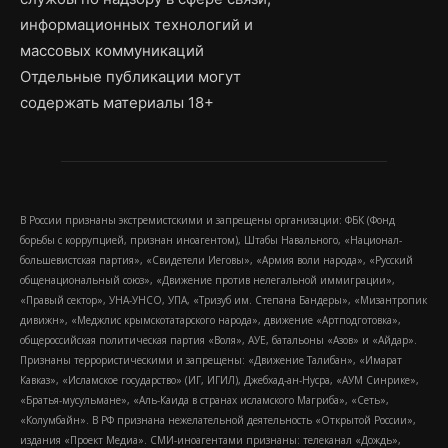
информационных технологий и
массовых коммуникаций
Отдельные публикации могут
содержать материалы 18+
В России признаны экстремистскими и запрещены организации: ФБК (Фонд
борьбы с коррупцией, признан иноагентом), Штабы Навального, «Национал-
большевистская партия», «Свидетели Иеговы», «Армия воли народа», «Русский
общенациональный союз», «Движение против нелегальной иммиграции»,
«Правый сектор», УНА-УНСО, УПА, «Тризуб им. Степана Бандеры», «Мизантропик
дивижн», «Меджлис крымскотатарского народа», движение «Артподготовка»,
общероссийская политическая партия «Воля», АУЕ, батальоны «Азов» и «Айдар».
Признаны террористическими и запрещены: «Движение Талибан», «Имарат
Кавказ», «Исламское государство» (ИГ, ИГИЛ), Джебхад-ан-Нусра, «АУМ Синрике»,
«Братья-мусульмане», «Аль-Каида в странах исламского Магриба», «Сеть»,
«Колумбайн». В РФ признана нежелательной деятельность «Открытой России»,
издания «Проект Медиа». СМИ-иноагентами признаны: телеканал «Дождь»,