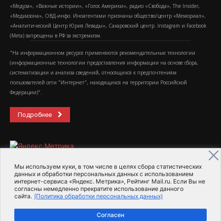
«Медуза», «Важные истории», «Голос Америки», радио «Свобода», The Insider,
«Медиазона», ОВД-инфо. Иноагентами признаны общество/центр «Мемориал»,
«Аналитический Центр Юрия Левады», Сахаровский центр. Instagram и Facebook
(Metа) запрещены в РФ за экстремизм.
"На информационном ресурсе применяются рекомендательные технологии
(информационные технологии предоставления информации на основе сбора,
систематизации и анализа сведений, относящихся к предпочтениям
пользователей сети "Интернет", находящихся на территории Российской
Федерации)".
Подробнее
Мы используем куки, в том числе в целях сбора статистических
данных и обработки персональных данных с использованием
интернет-сервиса «Яндекс. Метрика», Рейтинг Mail.ru. Если Вы не
2015-2026- Информационное агентство МедиаПоток
согласны немедленно прекратите использование данного
сайта.
(Политика обработки персональных данных)
Для справки
Об издании
Пользовательское соглашение
Согласен
Политика обработки персональных данных