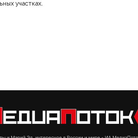
ьных участках.
ы и Марий Эл, интересное в России и мире - ИА МедиаПот