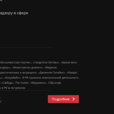
адзору в сфере
-большевистская партия», «Свидетели Иеговы», «Армия воли
 Бандеры», «Мизантропик дивижн», «Меджлис
еррористическими и запрещены: «Движение Талибан», «Имарат
еть», «Колумбайн». В РФ признана нежелательной деятельность
Свобода», The Insider, «Медиазона», ОВД-инфо.
в РФ за экстремизм.
,
Подробнее
".