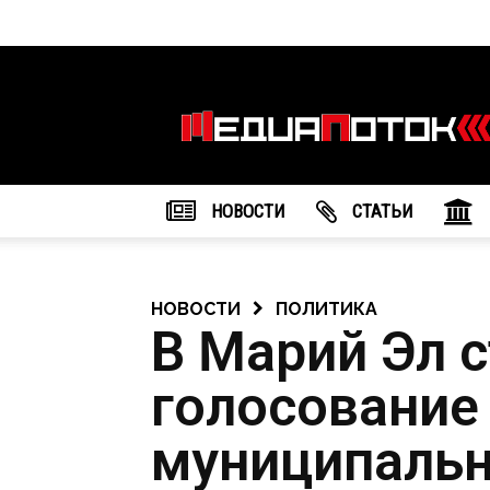
Информационное
агентство
"МедиаПоток"
НОВОСТИ
CТАТЬИ
НОВОСТИ
ПОЛИТИКА
В Марий Эл 
голосование
муниципаль