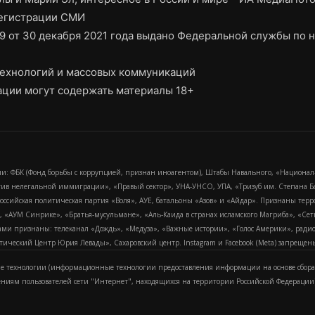
регистрации СМИ
9 от 30 декабря 2021 года выдано Федеральной службы по н
ехнологий и массовых коммуникаций
ции могут содержать материалы 18+
и: ФБК (Фонд борьбы с коррупцией, признан иноагентом), Штабы Навального, «Национал
тив нелегальной иммиграции», «Правый сектор», УНА-УНСО, УПА, «Тризуб им. Степана
российская политическая партия «Воля», АУЕ, батальоны «Азов» и «Айдар». Признаны т
сра, «АУМ Синрике», «Братья-мусульмане», «Аль-Каида в странах исламского Магриба», «С
и признаны: телеканал «Дождь», «Медуза», «Важные истории», «Голос Америки», радио «
еский Центр Юрия Левады», Сахаровский центр. Instagram и Facebook (Metа) запрещены 
 технологии (информационные технологии предоставления информации на основе сбора
ениям пользователей сети "Интернет", находящихся на территории Российской Федерации)