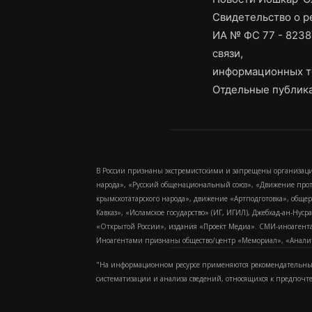
Свидетельство о 
ИА № ФС 77 - 8238
связи,
информационных т
Отдельные публика
В России признаны экстремистскими и запрещены организаци
народа», «Русский общенациональный союз», «Движение про
крымскотатарского народа», движение «Артподготовка», обще
Кавказ», «Исламское государство» (ИГ, ИГИЛ), Джебхад-ан-Ну
«Открытой России», издания «Проект Медиа». СМИ-иноагентам
Иноагентами признаны общество/центр «Мемориал», «Аналитич
"На информационном ресурсе применяются рекомендательные
систематизации и анализа сведений, относящихся к предпочт