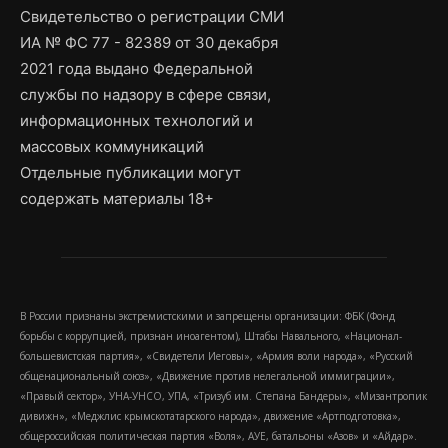
Свидетельство о регистрации СМИ
ИА № ФС 77 - 82389 от 30 декабря
2021 года выдано Федеральной
службы по надзору в сфере связи,
информационных технологий и
массовых коммуникаций
Отдельные публикации могут
содержать материалы 18+
В России признаны экстремистскими и запрещены организации: ФБК (Фонд
борьбы с коррупцией, признан иноагентом), Штабы Навального, «Национал-
большевистская партия», «Свидетели Иеговы», «Армия воли народа», «Русский
общенациональный союз», «Движение против нелегальной иммиграции»,
«Правый сектор», УНА-УНСО, УПА, «Тризуб им. Степана Бандеры», «Мизантропик
дивижн», «Меджлис крымскотатарского народа», движение «Артподготовка»,
общероссийская политическая партия «Воля», АУЕ, батальоны «Азов» и «Айдар».