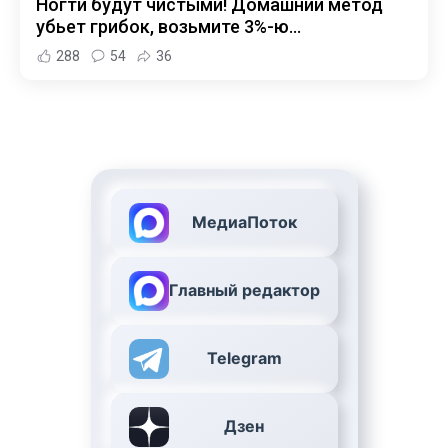
Ногти будут чистыми! Домашний метод
убьет грибок, возьмите 3%-ю…
288
54
36
МедиаПоток
Главный редактор
Telegram
Дзен