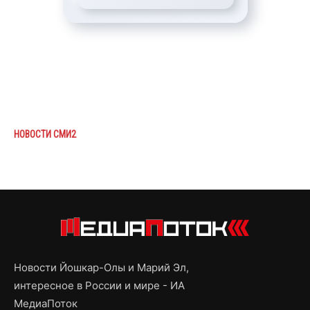
НОВОСТИ СМИ2
Новости Йошкар-Олы и Марий Эл,
интересное в России и мире - ИА
МедиаПоток