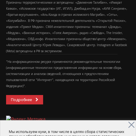
Признаны террористическими и запрещены: «Движение Талибан», «Имарат
Кавказ», «Исламское государство» (ИГ, ИГИЛ), Джебхад-ан-Нусра, «АУМ Синрике»,
«Братья-мусульмане», «Аль-Каида в странах исламского Магриба», «Сеть»,
«Колумбайн». В РФ признана нежелательной деятельность «Открытой России»,
издания «Проект Медиа». СМИ-иноагентами признаны: телеканал «Дождь»,
«Медуза», «Важные истории», «Голос Америки», радио «Свобода», The Insider,
«Медиазона», ОВД-инфо. Иноагентами признаны общество/центр «Мемориал»,
«Аналитический Центр Юрия Левады», Сахаровский центр. Instagram и Facebook
(Metа) запрещены в РФ за экстремизм.
"На информационном ресурсе применяются рекомендательные технологии
(информационные технологии предоставления информации на основе сбора,
систематизации и анализа сведений, относящихся к предпочтениям
пользователей сети "Интернет", находящихся на территории Российской
Федерации)".
Подробнее
Мы используем куки, в том числе в целях сбора статистических