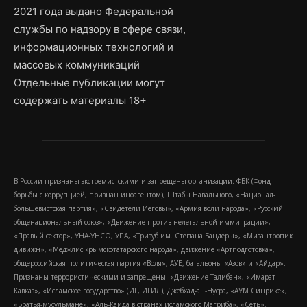
2021 года выдано Федеральной
службы по надзору в сфере связи,
информационных технологий и
массовых коммуникаций
Отдельные публикации могут
содержать материалы 18+
В России признаны экстремистскими и запрещены организации: ФБК (Фонд
борьбы с коррупцией, признан иноагентом), Штабы Навального, «Национал-
большевистская партия», «Свидетели Иеговы», «Армия воли народа», «Русский
общенациональный союз», «Движение против нелегальной иммиграции»,
«Правый сектор», УНА-УНСО, УПА, «Тризуб им. Степана Бандеры», «Мизантропик
дивижн», «Меджлис крымскотатарского народа», движение «Артподготовка»,
общероссийская политическая партия «Воля», АУЕ, батальоны «Азов» и «Айдар».
Признаны террористическими и запрещены: «Движение Талибан», «Имарат
Кавказ», «Исламское государство» (ИГ, ИГИЛ), Джебхад-ан-Нусра, «АУМ Синрике»,
«Братья-мусульмане», «Аль-Каида в странах исламского Магриба», «Сеть»,