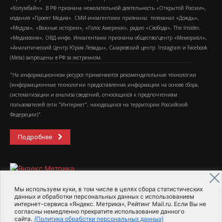
«Колумбайн». В РФ признана нежелательной деятельность «Открытой России»,
издания «Проект Медиа». СМИ-иноагентами признаны: телеканал «Дождь»,
«Медуза», «Важные истории», «Голос Америки», радио «Свобода», The Insider,
«Медиазона», ОВД-инфо. Иноагентами признаны общество/центр «Мемориал»,
«Аналитический Центр Юрия Левады», Сахаровский центр. Instagram и Facebook
(Metа) запрещены в РФ за экстремизм.
"На информационном ресурсе применяются рекомендательные технологии
(информационные технологии предоставления информации на основе сбора,
систематизации и анализа сведений, относящихся к предпочтениям
пользователей сети "Интернет", находящихся на территории Российской
Федерации)".
Подробнее
Мы используем куки, в том числе в целях сбора статистических
данных и обработки персональных данных с использованием
интернет-сервиса «Яндекс. Метрика», Рейтинг Mail.ru. Если Вы не
2015-2026- Информационное агентство МедиаПоток
согласны немедленно прекратите использование данного
сайта.
(Политика обработки персональных данных)