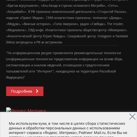
«Братья-мусульмане», «Аль-Каида в странах исламского Магриба», «Сеть»,
«Колумбайн». В РФ признана нежелательной деятельность «Открытой России»,
издания «Проект Медиа». СМИ-иноагентами признаны: телеканал «Дождь»,
«Медуза», «Важные истории», «Голос Америки», радио «Свобода», The Insider,
«Медиазона», ОВД-инфо. Иноагентами признаны общество/центр «Мемориал»,
«Аналитический Центр Юрия Левады», Сахаровский центр. Instagram и Facebook
(Metа) запрещены в РФ за экстремизм.
"На информационном ресурсе применяются рекомендательные технологии
(информационные технологии предоставления информации на основе сбора,
систематизации и анализа сведений, относящихся к предпочтениям
пользователей сети "Интернет", находящихся на территории Российской
Федерации)".
Подробнее
Мы используем куки, в том числе в целях сбора статистических
данных и обработки персональных данных с использованием
интернет-сервиса «Яндекс. Метрика», Рейтинг Mail.ru. Если Вы не