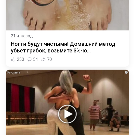
21 ч. назад
Ногти будут чистыми! Домашний метод
убьет грибок, возьмите 3%-ю…
250
54
70
i