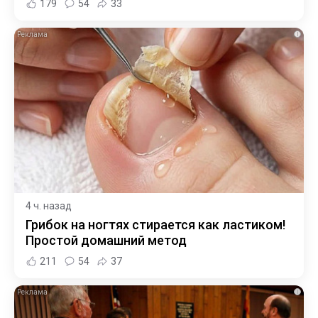
179
54
33
i
4 ч. назад
Грибок на ногтях стирается как ластиком!
Простой домашний метод
211
54
37
i