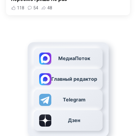
118
54
48
МедиаПоток
Главный редактор
Telegram
Дзен