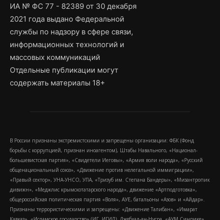
ИА № ФС 77 - 82389 от 30 декабря
2021 года выдано Федеральной
службы по надзору в сфере связи,
информационных технологий и
массовых коммуникаций
Отдельные публикации могут
содержать материалы 18+
В России признаны экстремистскими и запрещены организации: ФБК (Фонд
борьбы с коррупцией, признан иноагентом), Штабы Навального, «Национал-
большевистская партия», «Свидетели Иеговы», «Армия воли народа», «Русский
общенациональный союз», «Движение против нелегальной иммиграции»,
«Правый сектор», УНА-УНСО, УПА, «Тризуб им. Степана Бандеры», «Мизантропик
дивижн», «Меджлис крымскотатарского народа», движение «Артподготовка»,
общероссийская политическая партия «Воля», АУЕ, батальоны «Азов» и «Айдар».
Признаны террористическими и запрещены: «Движение Талибан», «Имарат
Кавказ», «Исламское государство» (ИГ, ИГИЛ), Джебхад-ан-Нусра, «АУМ Синрике»,