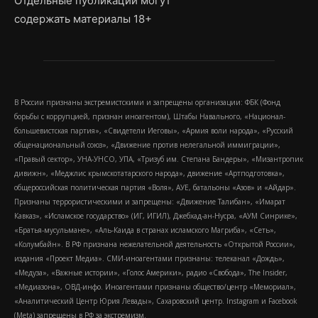
Отдельные публикации могут
содержать материалы 18+
В России признаны экстремистскими и запрещены организации: ФБК (Фонд
борьбы с коррупцией, признан иноагентом), Штабы Навального, «Национал-
большевистская партия», «Свидетели Иеговы», «Армия воли народа», «Русский
общенациональный союз», «Движение против нелегальной иммиграции»,
«Правый сектор», УНА-УНСО, УПА, «Тризуб им. Степана Бандеры», «Мизантропик
дивижн», «Меджлис крымскотатарского народа», движение «Артподготовка»,
общероссийская политическая партия «Воля», АУЕ, батальоны «Азов» и «Айдар».
Признаны террористическими и запрещены: «Движение Талибан», «Имарат
Кавказ», «Исламское государство» (ИГ, ИГИЛ), Джебхад-ан-Нусра, «АУМ Синрике»,
«Братья-мусульмане», «Аль-Каида в странах исламского Магриба», «Сеть»,
«Колумбайн». В РФ признана нежелательной деятельность «Открытой России»,
издания «Проект Медиа». СМИ-иноагентами признаны: телеканал «Дождь»,
«Медуза», «Важные истории», «Голос Америки», радио «Свобода», The Insider,
«Медиазона», ОВД-инфо. Иноагентами признаны общество/центр «Мемориал»,
«Аналитический Центр Юрия Левады», Сахаровский центр. Instagram и Facebook
(Metа) запрещены в РФ за экстремизм.