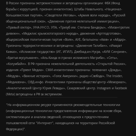
В России признаны экстремистскими и запрещены организации: ФБК (Фонд
борьбы с коррупцией, признан иноагентом), Штабы Навального, «Национал-
большевистская партия», «Свидетели Иеговы», «Армия воли народа», «Русский
общенациональный союз», «Движение против нелегальной иммиграции»,
«Правый сектор», УНА-УНСО, УПА, «Тризуб им. Степана Бандеры», «Мизантропик
дивижн», «Меджлис крымскотатарского народа», движение «Артподготовка»,
общероссийская политическая партия «Воля», АУЕ, батальоны «Азов» и «Айдар».
Признаны террористическими и запрещены: «Движение Талибан», «Имарат
Кавказ», «Исламское государство» (ИГ, ИГИЛ), Джебхад-ан-Нусра, «АУМ Синрике»,
«Братья-мусульмане», «Аль-Каида в странах исламского Магриба», «Сеть»,
«Колумбайн». В РФ признана нежелательной деятельность «Открытой России»,
издания «Проект Медиа». СМИ-иноагентами признаны: телеканал «Дождь»,
«Медуза», «Важные истории», «Голос Америки», радио «Свобода», The Insider,
«Медиазона», ОВД-инфо. Иноагентами признаны общество/центр «Мемориал»,
«Аналитический Центр Юрия Левады», Сахаровский центр. Instagram и Facebook
(Metа) запрещены в РФ за экстремизм.
"На информационном ресурсе применяются рекомендательные технологии
(информационные технологии предоставления информации на основе сбора,
систематизации и анализа сведений, относящихся к предпочтениям
пользователей сети "Интернет", находящихся на территории Российской
Федерации)".