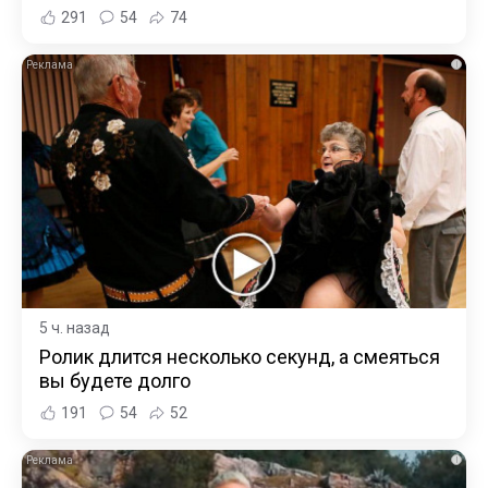
291
54
74
i
5 ч. назад
Ролик длится несколько секунд, а смеяться
вы будете долго
191
54
52
i