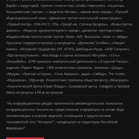
борьбы с коррупцией, признан иноагентом), Штабы Навального, «Национал-
большевистская партия», «Свидетели Иеговы», «Армия воли народа», «Русский
общенациональный союз», «Движение против нелегальной иммиграции»,
«Правый сектор», УНА-УНСО, УПА, «Тризуб им. Степана Бандеры», «Мизантропик
дивижн», «Меджлис крымскотатарского народа», движение «Артподготовка»,
общероссийская политическая партия «Воля», АУЕ, батальоны «Азов» и «Айдар».
Признаны террористическими и запрещены: «Движение Талибан», «Имарат
Кавказ», «Исламское государство» (ИГ, ИГИЛ), Джебхад-ан-Нусра, «АУМ Синрике»,
«Братья-мусульмане», «Аль-Каида в странах исламского Магриба», «Сеть»,
«Колумбайн». В РФ признана нежелательной деятельность «Открытой России»,
издания «Проект Медиа». СМИ-иноагентами признаны: телеканал «Дождь»,
«Медуза», «Важные истории», «Голос Америки», радио «Свобода», The Insider,
«Медиазона», ОВД-инфо. Иноагентами признаны общество/центр «Мемориал»,
«Аналитический Центр Юрия Левады», Сахаровский центр. Instagram и Facebook
(Metа) запрещены в РФ за экстремизм.
"На информационном ресурсе применяются рекомендательные технологии
(информационные технологии предоставления информации на основе сбора,
систематизации и анализа сведений, относящихся к предпочтениям
пользователей сети "Интернет", находящихся на территории Российской
Федерации)".