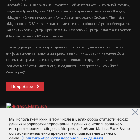
«Колумбайн». В РФ признана нежелательной деятельность «Открытой России»,
издания «Проект Медиа». СМИ-иноагентами признаны: телеканал «Дождь»,
«Медуза», «Важные истории», «Голос Америки», радио «Свобода», The Insider,
«Медиазона», ОВД-инфо. Иноагентами признаны общество/центр «Мемориал»,
«Аналитический Центр Юрия Левады», Сахаровский центр. Instagram и Facebook
(Metа) запрещены в РФ за экстремизм.
"На информационном ресурсе применяются рекомендательные технологии
(информационные технологии предоставления информации на основе сбора,
систематизации и анализа сведений, относящихся к предпочтениям
пользователей сети "Интернет", находящихся на территории Российской
Федерации)".
Подробнее
Мы используем куки, в том числе в целях сбора статистических
данных и обработки персональных данных с использованием
интернет-сервиса «Яндекс. Метрика», Рейтинг Mail.ru. Если Вы не
2015-2026- Информационное агентство МедиаПоток
согласны немедленно прекратите использование данного
сайта.
(Политика обработки персональных данных)