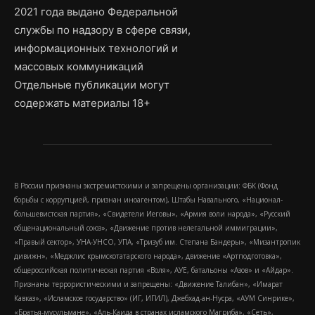
2021 года выдано Федеральной
службы по надзору в сфере связи,
информационных технологий и
массовых коммуникаций
Отдельные публикации могут
содержать материалы 18+
В России признаны экстремистскими и запрещены организации: ФБК (Фонд
борьбы с коррупцией, признан иноагентом), Штабы Навального, «Национал-
большевистская партия», «Свидетели Иеговы», «Армия воли народа», «Русский
общенациональный союз», «Движение против нелегальной иммиграции»,
«Правый сектор», УНА-УНСО, УПА, «Тризуб им. Степана Бандеры», «Мизантропик
дивижн», «Меджлис крымскотатарского народа», движение «Артподготовка»,
общероссийская политическая партия «Воля», АУЕ, батальоны «Азов» и «Айдар».
Признаны террористическими и запрещены: «Движение Талибан», «Имарат
Кавказ», «Исламское государство» (ИГ, ИГИЛ), Джебхад-ан-Нусра, «АУМ Синрике»,
«Братья-мусульмане», «Аль-Каида в странах исламского Магриба», «Сеть»,