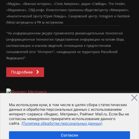
«Медуза», «Важные истории», «Голос Америки», радио «Свобода», The Insider,
«Медиазона», ОВД-инфо. Иноагентами признаны общество/центр «Мемориал»,
«Аналитический Центр Юрия Левады», Сахаровский центр. Instagram и Facebook
(Metа) запрещены в РФ за экстремизм.
"На информационном ресурсе применяются рекомендательные технологии
(информационные технологии предоставления информации на основе сбора,
систематизации и анализа сведений, относящихся к предпочтениям
пользователей сети "Интернет", находящихся на территории Российской
Федерации)".
Подробнее
Мы используем куки, в том числе в целях сбора статистических
данных и обработки персональных данных с использованием
интернет-сервиса «Яндекс. Метрика», Рейтинг Mail.ru. Если Вы не
2015-2026- Информационное агентство МедиаПоток
согласны немедленно прекратите использование данного
сайта.
(Политика обработки персональных данных)
Для справки
Об издании
Пользовательское соглашение
Согласен
Политика обработки персональных данных