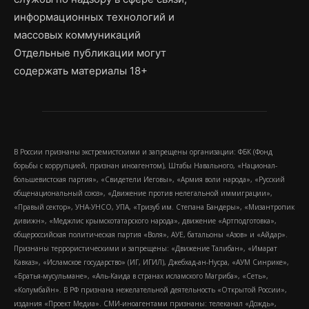
информационных технологий и
массовых коммуникаций
Отдельные публикации могут
содержать материалы 18+
В России признаны экстремистскими и запрещены организации: ФБК (Фонд
борьбы с коррупцией, признан иноагентом), Штабы Навального, «Национал-
большевистская партия», «Свидетели Иеговы», «Армия воли народа», «Русский
общенациональный союз», «Движение против нелегальной иммиграции»,
«Правый сектор», УНА-УНСО, УПА, «Тризуб им. Степана Бандеры», «Мизантропик
дивижн», «Меджлис крымскотатарского народа», движение «Артподготовка»,
общероссийская политическая партия «Воля», АУЕ, батальоны «Азов» и «Айдар».
Признаны террористическими и запрещены: «Движение Талибан», «Имарат
Кавказ», «Исламское государство» (ИГ, ИГИЛ), Джебхад-ан-Нусра, «АУМ Синрике»,
«Братья-мусульмане», «Аль-Каида в странах исламского Магриба», «Сеть»,
«Колумбайн». В РФ признана нежелательной деятельность «Открытой России»,
издания «Проект Медиа». СМИ-иноагентами признаны: телеканал «Дождь»,