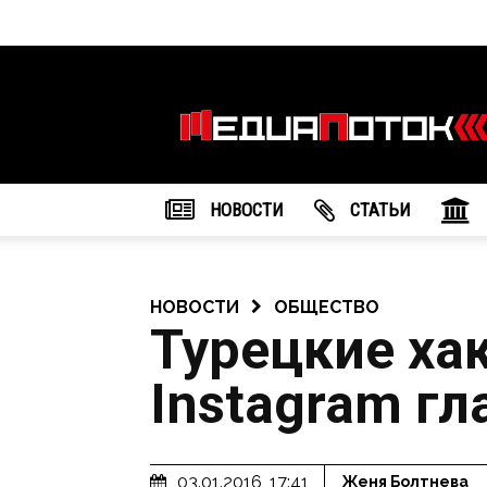
Информационное
агентство
"МедиаПоток"
НОВОСТИ
CТАТЬИ
НОВОСТИ
ОБЩЕСТВО
Турецкие ха
Instagram г
03.01.2016, 17:41
Женя Болтнева