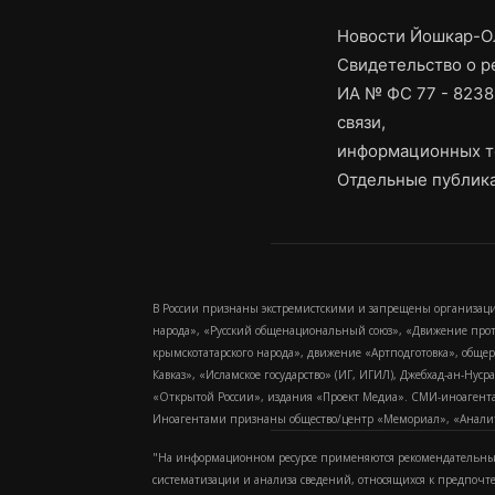
Новости Йошкар-Ол
Свидетельство о 
ИА № ФС 77 - 8238
связи,
информационных т
Отдельные публика
В России признаны экстремистскими и запрещены организаци
народа», «Русский общенациональный союз», «Движение про
крымскотатарского народа», движение «Артподготовка», обще
Кавказ», «Исламское государство» (ИГ, ИГИЛ), Джебхад-ан-Ну
«Открытой России», издания «Проект Медиа». СМИ-иноагентам
Иноагентами признаны общество/центр «Мемориал», «Аналитич
"На информационном ресурсе применяются рекомендательные
систематизации и анализа сведений, относящихся к предпочт