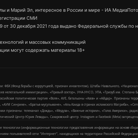
ы и Марий Эл, интересное в России и мире - ИА МедиаПот
регистрации СМИ
9 от 30 декабря 2021 года выдано Федеральной службы по н
ехнологий и массовых коммуникаций
ции могут содержать материалы 18+
и: ФБК (Фонд борьбы с коррупцией, признан иноагентом), Штабы Навального, «Национал
тив нелегальной иммиграции», «Правый сектор», УНА-УНСО, УПА, «Тризуб им. Степана
российская политическая партия «Воля», АУЕ, батальоны «Азов» и «Айдар». Признаны т
сра, «АУМ Синрике», «Братья-мусульмане», «Аль-Каида в странах исламского Магриба», «С
и признаны: телеканал «Дождь», «Медуза», «Важные истории», «Голос Америки», радио «
еский Центр Юрия Левады», Сахаровский центр. Instagram и Facebook (Metа) запрещены 
 технологии (информационные технологии предоставления информации на основе сбора
ениям пользователей сети "Интернет", находящихся на территории Российской Федерации)