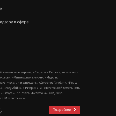
ок
адзору в сфере
-большевистская партия», «Свидетели Иеговы», «Армия воли
 Бандеры», «Мизантропик дивижн», «Меджлис
еррористическими и запрещены: «Движение Талибан», «Имарат
еть», «Колумбайн». В РФ признана нежелательной деятельность
Свобода», The Insider, «Медиазона», ОВД-инфо.
в РФ за экстремизм.
,
Подробнее
".