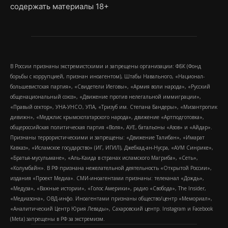
содержать материалы 18+
В России признаны экстремистскими и запрещены организации: ФБК (Фонд
борьбы с коррупцией, признан иноагентом), Штабы Навального, «Национал-
большевистская партия», «Свидетели Иеговы», «Армия воли народа», «Русский
общенациональный союз», «Движение против нелегальной иммиграции»,
«Правый сектор», УНА-УНСО, УПА, «Тризуб им. Степана Бандеры», «Мизантропик
дивижн», «Меджлис крымскотатарского народа», движение «Артподготовка»,
общероссийская политическая партия «Воля», АУЕ, батальоны «Азов» и «Айдар».
Признаны террористическими и запрещены: «Движение Талибан», «Имарат
Кавказ», «Исламское государство» (ИГ, ИГИЛ), Джебхад-ан-Нусра, «АУМ Синрике»,
«Братья-мусульмане», «Аль-Каида в странах исламского Магриба», «Сеть»,
«Колумбайн». В РФ признана нежелательной деятельность «Открытой России»,
издания «Проект Медиа». СМИ-иноагентами признаны: телеканал «Дождь»,
«Медуза», «Важные истории», «Голос Америки», радио «Свобода», The Insider,
«Медиазона», ОВД-инфо. Иноагентами признаны общество/центр «Мемориал»,
«Аналитический Центр Юрия Левады», Сахаровский центр. Instagram и Facebook
(Metа) запрещены в РФ за экстремизм.