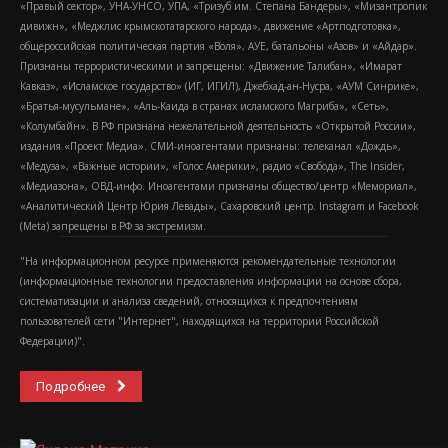
«Правый сектор», УНА-УНСО, УПА, «Тризуб им. Степана Бандеры», «Мизантропик
дивижн», «Меджлис крымскотатарского народа», движение «Артподготовка»,
общероссийская политическая партия «Воля», АУЕ, батальоны «Азов» и «Айдар».
Признаны террористическими и запрещены: «Движение Талибан», «Имарат
Кавказ», «Исламское государство» (ИГ, ИГИЛ), Джебхад-ан-Нусра, «АУМ Синрике»,
«Братья-мусульмане», «Аль-Каида в странах исламского Магриба», «Сеть»,
«Колумбайн». В РФ признана нежелательной деятельность «Открытой России»,
издания «Проект Медиа». СМИ-иноагентами признаны: телеканал «Дождь»,
«Медуза», «Важные истории», «Голос Америки», радио «Свобода», The Insider,
«Медиазона», ОВД-инфо. Иноагентами признаны общество/центр «Мемориал»,
«Аналитический Центр Юрия Левады», Сахаровский центр. Instagram и Facebook
(Metа) запрещены в РФ за экстремизм.
"На информационном ресурсе применяются рекомендательные технологии
(информационные технологии предоставления информации на основе сбора,
систематизации и анализа сведений, относящихся к предпочтениям
пользователей сети "Интернет", находящихся на территории Российской
Федерации)".
Подробнее