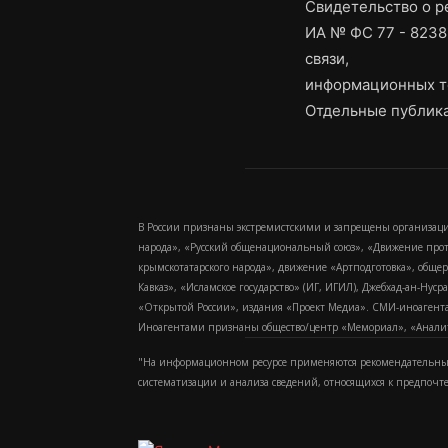
Свидетельство о 
ИА № ФС 77 - 8238
связи,
информационных т
Отдельные публика
В России признаны экстремистскими и запрещены организаци
народа», «Русский общенациональный союз», «Движение про
крымскотатарского народа», движение «Артподготовка», обще
Кавказ», «Исламское государство» (ИГ, ИГИЛ), Джебхад-ан-Ну
«Открытой России», издания «Проект Медиа». СМИ-иноагентам
Иноагентами признаны общество/центр «Мемориал», «Аналитич
"На информационном ресурсе применяются рекомендательные
систематизации и анализа сведений, относящихся к предпочт