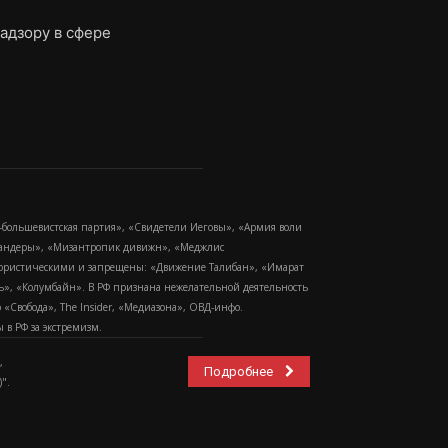
адзору в сфере
-большевистская партия», «Свидетели Иеговы», «Армия воли
 Бандеры», «Мизантропик дивижн», «Меджлис
еррористическими и запрещены: «Движение Талибан», «Имарат
еть», «Колумбайн». В РФ признана нежелательной деятельность
Свобода», The Insider, «Медиазона», ОВД-инфо.
в РФ за экстремизм.
,
Подробнее
".