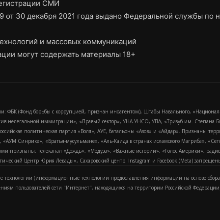
регистрации СМИ
9 от 30 декабря 2021 года выдано Федеральной службы по н
ехнологий и массовых коммуникаций
ции могут содержать материалы 18+
и: ФБК (Фонд борьбы с коррупцией, признан иноагентом), Штабы Навального, «Национал
тив нелегальной иммиграции», «Правый сектор», УНА-УНСО, УПА, «Тризуб им. Степана
российская политическая партия «Воля», АУЕ, батальоны «Азов» и «Айдар». Признаны т
сра, «АУМ Синрике», «Братья-мусульмане», «Аль-Каида в странах исламского Магриба», «С
и признаны: телеканал «Дождь», «Медуза», «Важные истории», «Голос Америки», радио «
еский Центр Юрия Левады», Сахаровский центр. Instagram и Facebook (Metа) запрещены 
 технологии (информационные технологии предоставления информации на основе сбора
ениям пользователей сети "Интернет", находящихся на территории Российской Федерации)