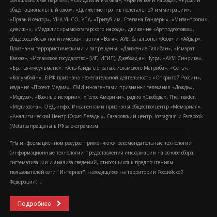
большевистская партия», «Свидетели Иеговы», «Армия воли народа», «Русский
общенациональный союз», «Движение против нелегальной иммиграции»,
«Правый сектор», УНА-УНСО, УПА, «Тризуб им. Степана Бандеры», «Мизантропик
дивижн», «Меджлис крымскотатарского народа», движение «Артподготовка»,
общероссийская политическая партия «Воля», АУЕ, батальоны «Азов» и «Айдар».
Признаны террористическими и запрещены: «Движение Талибан», «Имарат
Кавказ», «Исламское государство» (ИГ, ИГИЛ), Джебхад-ан-Нусра, «АУМ Синрике»,
«Братья-мусульмане», «Аль-Каида в странах исламского Магриба», «Сеть»,
«Колумбайн». В РФ признана нежелательной деятельность «Открытой России»,
издания «Проект Медиа». СМИ-иноагентами признаны: телеканал «Дождь»,
«Медуза», «Важные истории», «Голос Америки», радио «Свобода», The Insider,
«Медиазона», ОВД-инфо. Иноагентами признаны общество/центр «Мемориал»,
«Аналитический Центр Юрия Левады», Сахаровский центр. Instagram и Facebook
(Metа) запрещены в РФ за экстремизм.
"На информационном ресурсе применяются рекомендательные технологии
(информационные технологии предоставления информации на основе сбора,
систематизации и анализа сведений, относящихся к предпочтениям
пользователей сети "Интернет", находящихся на территории Российской
Федерации)".
Подробнее