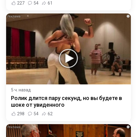
227
54
61
i
5 ч. назад
Ролик длится пару секунд, но вы будете в
шоке от увиденного
298
54
62
i