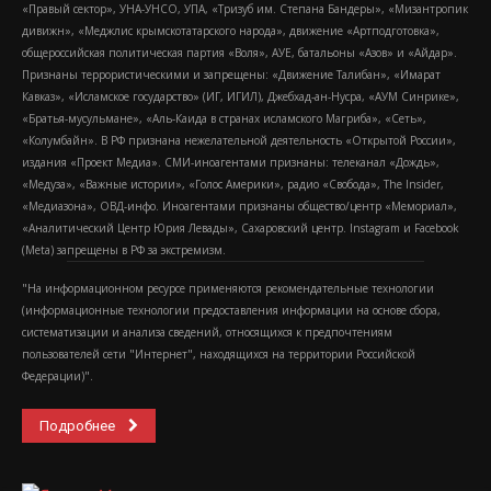
«Правый сектор», УНА-УНСО, УПА, «Тризуб им. Степана Бандеры», «Мизантропик
дивижн», «Меджлис крымскотатарского народа», движение «Артподготовка»,
общероссийская политическая партия «Воля», АУЕ, батальоны «Азов» и «Айдар».
Признаны террористическими и запрещены: «Движение Талибан», «Имарат
Кавказ», «Исламское государство» (ИГ, ИГИЛ), Джебхад-ан-Нусра, «АУМ Синрике»,
«Братья-мусульмане», «Аль-Каида в странах исламского Магриба», «Сеть»,
«Колумбайн». В РФ признана нежелательной деятельность «Открытой России»,
издания «Проект Медиа». СМИ-иноагентами признаны: телеканал «Дождь»,
«Медуза», «Важные истории», «Голос Америки», радио «Свобода», The Insider,
«Медиазона», ОВД-инфо. Иноагентами признаны общество/центр «Мемориал»,
«Аналитический Центр Юрия Левады», Сахаровский центр. Instagram и Facebook
(Metа) запрещены в РФ за экстремизм.
"На информационном ресурсе применяются рекомендательные технологии
(информационные технологии предоставления информации на основе сбора,
систематизации и анализа сведений, относящихся к предпочтениям
пользователей сети "Интернет", находящихся на территории Российской
Федерации)".
Подробнее