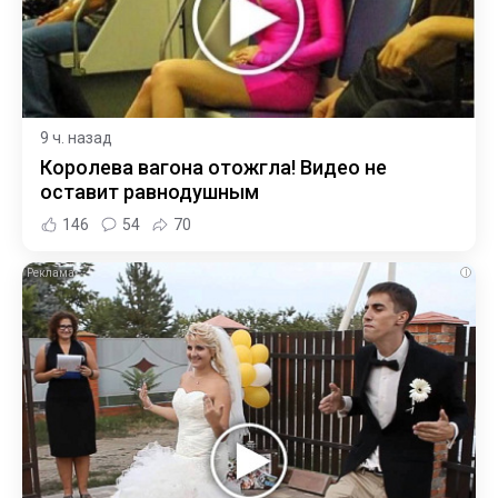
9 ч. назад
Королева вагона отожгла! Видео не
оставит равнодушным
146
54
70
i